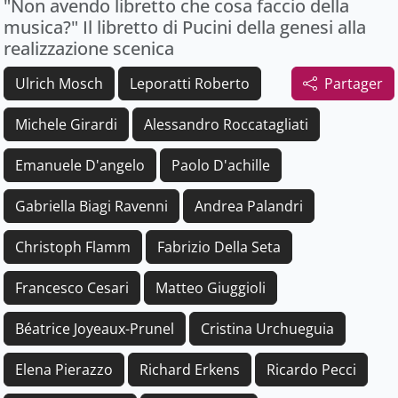
"Non avendo libretto che cosa faccio della
musica?" Il libretto di Pucini della genesi alla
realizzazione scenica
Ulrich Mosch
Leporatti Roberto
Partager
Michele Girardi
Alessandro Roccatagliati
Emanuele D'angelo
Paolo D'achille
Gabriella Biagi Ravenni
Andrea Palandri
Christoph Flamm
Fabrizio Della Seta
Francesco Cesari
Matteo Giuggioli
Béatrice Joyeaux-Prunel
Cristina Urchueguia
Elena Pierazzo
Richard Erkens
Ricardo Pecci