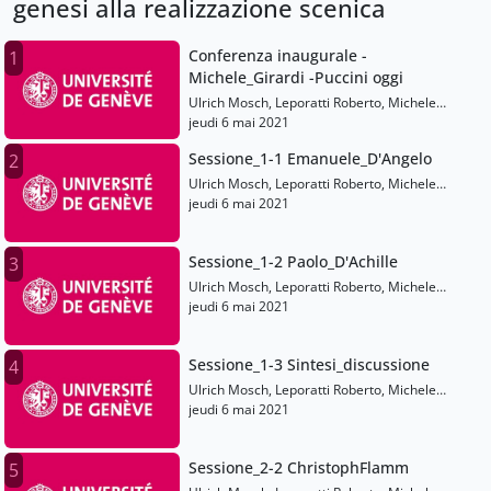
genesi alla realizzazione scenica
Conferenza inaugurale -
1
Michele_Girardi -Puccini oggi
Ulrich Mosch, Leporatti Roberto, Michele
Girardi, Alessandro Roccatagliati, Emanuele
jeudi 6 mai 2021
D'angelo, Paolo D'achille, Gabriella Biagi
Sessione_1-1 Emanuele_D'Angelo
2
Ravenni, Andrea Palandri, Christoph Flamm,
Fabrizio Della Seta, Francesco Cesari, Matteo
Ulrich Mosch, Leporatti Roberto, Michele
Giuggioli, Béatrice Joyeaux-Prunel, Cristina
Girardi, Alessandro Roccatagliati, Emanuele
jeudi 6 mai 2021
Urchueguia, Elena Pierazzo, Richard Erkens,
D'angelo, Paolo D'achille, Gabriella Biagi
Ricardo Pecci, Thomas Seedorf, Stefano Vizioli
Ravenni, Andrea Palandri, Christoph Flamm,
Sessione_1-2 Paolo_D'Achille
3
Fabrizio Della Seta, Francesco Cesari, Matteo
Giuggioli, Béatrice Joyeaux-Prunel, Cristina
Ulrich Mosch, Leporatti Roberto, Michele
Urchueguia, Elena Pierazzo, Richard Erkens,
Girardi, Alessandro Roccatagliati, Emanuele
jeudi 6 mai 2021
Ricardo Pecci, Thomas Seedorf, Stefano Vizioli
D'angelo, Paolo D'achille, Gabriella Biagi
Ravenni, Andrea Palandri, Christoph Flamm,
Sessione_1-3 Sintesi_discussione
4
Fabrizio Della Seta, Francesco Cesari, Matteo
Giuggioli, Béatrice Joyeaux-Prunel, Cristina
Ulrich Mosch, Leporatti Roberto, Michele
Urchueguia, Elena Pierazzo, Richard Erkens,
Girardi, Alessandro Roccatagliati, Emanuele
jeudi 6 mai 2021
Ricardo Pecci, Thomas Seedorf, Stefano Vizioli
D'angelo, Paolo D'achille, Gabriella Biagi
Ravenni, Andrea Palandri, Christoph Flamm,
Sessione_2-2 ChristophFlamm
5
Fabrizio Della Seta, Francesco Cesari, Matteo
Giuggioli, Béatrice Joyeaux-Prunel, Cristina