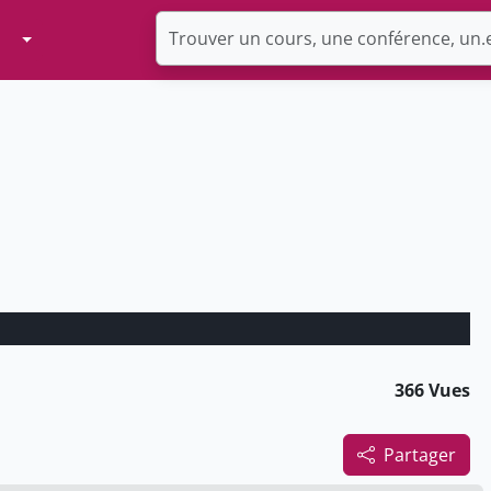
Toggle Dropdown
366 Vues
Partager