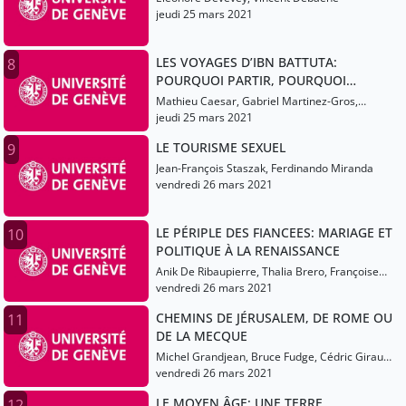
jeudi 25 mars 2021
LES VOYAGES D’IBN BATTUTA:
8
POURQUOI PARTIR, POURQUOI
RENTRER?
Mathieu Caesar, Gabriel Martinez-Gros,
Gandhi Saad
jeudi 25 mars 2021
LE TOURISME SEXUEL
9
Jean-François Staszak, Ferdinando Miranda
vendredi 26 mars 2021
LE PÉRIPLE DES FIANCEES: MARIAGE ET
10
POLITIQUE À LA RENAISSANCE
Anik De Ribaupierre, Thalia Brero, Françoise
Briegel
vendredi 26 mars 2021
CHEMINS DE JÉRUSALEM, DE ROME OU
11
DE LA MECQUE
Michel Grandjean, Bruce Fudge, Cédric Giraud,
Anna Van Den Kerchove
vendredi 26 mars 2021
LE MOYEN ÂGE: UNE TERRE
12