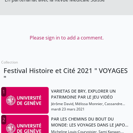
Please sign in to add a comment.
Collection
Festival Histoire et Cité 2021 " VOYAGES
"
VARIETAS DE BRY, EXPLORER UN
1
PATRIMOINE PAR LE JEU VIDÉO
Jérôme David, Mélissa Monnier, Cassandre
Poirier-Simon
mardi 23 mars 2021
PAR LES CHEMINS DU BOUT DU
2
MONDE: LES VOYAGES DANS LE JAPON
D’AUTREFOIS
Micheline Louis-Courvoisier, Sami Kanaan,