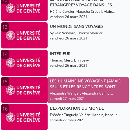
ÉTRANGÈRE? VOYAGE DANS LES
IMAGINAIRES CONTEMPORAINS DE
Hélène Cordier, Natacha Crocoll, Alain
L’ALTÉRITÉ MÉDIÉVALE
Corbellari, Estelle Doudet
vendredi 26 mars 2021
UN MONDE SANS VOYAGES
13
Sylvain Venayre, Thierry Maurice
vendredi 26 mars 2021
INTÉRIEUR
14
Thomas Clerc, Linn Levy
vendredi 26 mars 2021
LES HUMAINS NE VOYAGENT JAMAIS
15
SEULS ET LES RENCONTRES SONT
SOUVENT INFECTIEUSES
Alexandre Wenger, Alexandra Calmy,
Guillaume Linte, Bertrand Kiefer
samedi 27 mars 2021
L’EXPLORATION DU MONDE
16
Frédéric Tinguely, Valérie Hannin, Isabelle
Surun, Romain Bertrand
samedi 27 mars 2021