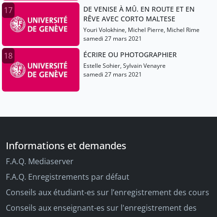
DE VENISE À MÛ. EN ROUTE ET EN
17
RÊVE AVEC CORTO MALTESE
Youri Volokhine, Michel Pierre, Michel Rime
samedi 27 mars 2021
ÉCRIRE OU PHOTOGRAPHIER
18
Estelle Sohier, Sylvain Venayre
samedi 27 mars 2021
Informations et demandes
F.A.Q. Mediaserver
F.A.Q. Enregistrements par défaut
Conseils aux étudiant-es sur l’enregistrement des cours
Conseils aux enseignant-es sur l'enregistrement des