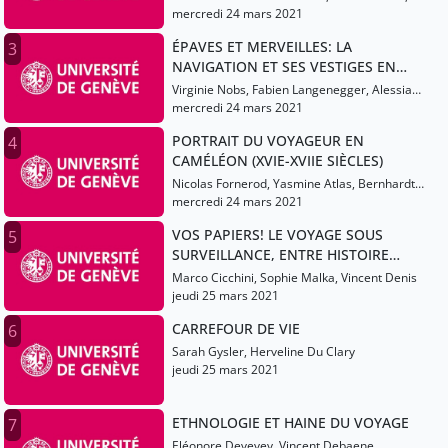
Korine Amacher, Pierre-François Souyri,
mercredi 24 mars 2021
Thierry Apothéloz, Claire-Akiko Brisset, Judith
ÉPAVES ET MERVEILLES: LA
3
Baubérot, Sylvana Labeyrie
NAVIGATION ET SES VESTIGES EN
MÉDITERRANÉE ANTIQUE
Virginie Nobs, Fabien Langenegger, Alessia
Mistretta
mercredi 24 mars 2021
PORTRAIT DU VOYAGEUR EN
4
CAMÉLÉON (XVIE-XVIIE SIÈCLES)
Nicolas Fornerod, Yasmine Atlas, Bernhardt
Matthieu, Dorine Rouiller
mercredi 24 mars 2021
VOS PAPIERS! LE VOYAGE SOUS
5
SURVEILLANCE, ENTRE HISTOIRE
MATÉRIELLE ET POLITIQUES D’ASILE
Marco Cicchini, Sophie Malka, Vincent Denis
jeudi 25 mars 2021
CARREFOUR DE VIE
6
Sarah Gysler, Herveline Du Clary
jeudi 25 mars 2021
ETHNOLOGIE ET HAINE DU VOYAGE
7
Eléonore Devevey, Vincent Debaene