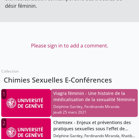
désir féminin.
Please sign in to add a comment.
Collection
Chimies Sexuelles E-Conférences
Viagra féminin - Une histoire de la
1
médicalisation de la sexualité féminine
Delphine Gardey, Ferdinando Miranda
jeudi 25 mars 2021
Chemsex - Enjeux et préventions des
2
pratiques sexuelles sous l’effet de
psychotropes
Delphine Gardey, Ferdinando Miranda, Khatiba