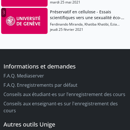
Khatibi, Ezia Oppliger, Ezgi Gozlugol, Emma
mardi 25 mai 2021
Jaques, Stéphane With Augustin
Préservatif en cellulose - Essais
3
scientifiques vers une sexualité éco-
compatible
Ferdinando Miranda, Khatiba Khatibi, Ezia
Oppliger, Ezgi Gozlugol, Emma Jaques
jeudi 25 février 2021
Informations et demandes
F.A.Q. Mediaserver
F.A.Q. Enregistrements par défaut
Conseils aux étudiant-es sur l’enregistrement des cours
Conseils aux enseignant-es sur l'enregistrement des
cours
Autres outils Unige