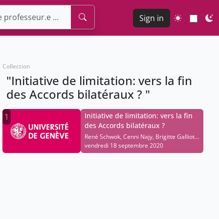
Sign in
Collection
"Initiative de limitation: vers la fin
des Accords bilatéraux ? "
Initiative de limitation: vers la fin
1
des Accords bilatéraux ?
René Schwok, Cenni Najy, Brigitte Galliot,
Yves Nidegger, Ada Marra, François
vendredi 18 septembre 2020
Schaller, Michel Matter