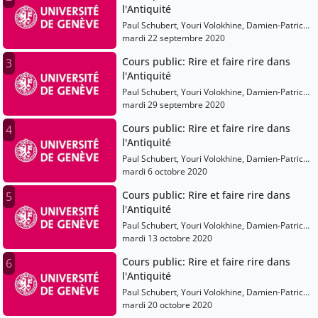
l'Antiquité
Dominique Jaillard, Catherine Mittermayer,
Lorenz E. Baumer, Lavinia Ferretti, Christine
Paul Schubert, Youri Volokhine, Damien-Patrick
Pönitz-Hunziker, Lavinia Galli Mili?
Nelis, Anne-Françoise Jaccottet, Yannick
mardi 22 septembre 2020
Zanetti, Christophe Schmidt, Pierre Sánchez,
Cours public: Rire et faire rire dans
3
Luis Silva Reneses, Francesca Prescendi,
l'Antiquité
Dominique Jaillard, Catherine Mittermayer,
Lorenz E. Baumer, Lavinia Ferretti, Christine
Paul Schubert, Youri Volokhine, Damien-Patrick
Pönitz-Hunziker, Lavinia Galli Mili?
Nelis, Anne-Françoise Jaccottet, Yannick
mardi 29 septembre 2020
Zanetti, Christophe Schmidt, Pierre Sánchez,
Cours public: Rire et faire rire dans
4
Luis Silva Reneses, Francesca Prescendi,
l'Antiquité
Dominique Jaillard, Catherine Mittermayer,
Lorenz E. Baumer, Lavinia Ferretti, Christine
Paul Schubert, Youri Volokhine, Damien-Patrick
Pönitz-Hunziker, Lavinia Galli Mili?
Nelis, Anne-Françoise Jaccottet, Yannick
mardi 6 octobre 2020
Zanetti, Christophe Schmidt, Pierre Sánchez,
Cours public: Rire et faire rire dans
5
Luis Silva Reneses, Francesca Prescendi,
l'Antiquité
Dominique Jaillard, Catherine Mittermayer,
Lorenz E. Baumer, Lavinia Ferretti, Christine
Paul Schubert, Youri Volokhine, Damien-Patrick
Pönitz-Hunziker, Lavinia Galli Mili?
Nelis, Anne-Françoise Jaccottet, Yannick
mardi 13 octobre 2020
Zanetti, Christophe Schmidt, Pierre Sánchez,
Cours public: Rire et faire rire dans
6
Luis Silva Reneses, Francesca Prescendi,
l'Antiquité
Dominique Jaillard, Catherine Mittermayer,
Lorenz E. Baumer, Lavinia Ferretti, Christine
Paul Schubert, Youri Volokhine, Damien-Patrick
Pönitz-Hunziker, Lavinia Galli Mili?
Nelis, Anne-Françoise Jaccottet, Yannick
mardi 20 octobre 2020
Zanetti, Christophe Schmidt, Pierre Sánchez,