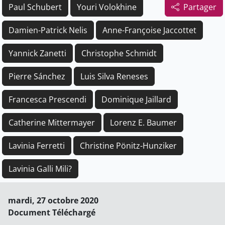
Paul Schubert
Youri Volokhine
Partager
Damien-Patrick Nelis
Anne-Françoise Jaccottet
Yannick Zanetti
Christophe Schmidt
Pierre Sánchez
Luis Silva Reneses
Francesca Prescendi
Dominique Jaillard
Catherine Mittermayer
Lorenz E. Baumer
Lavinia Ferretti
Christine Pönitz-Hunziker
Lavinia Galli Mili?
mardi, 27 octobre 2020
Document Téléchargé