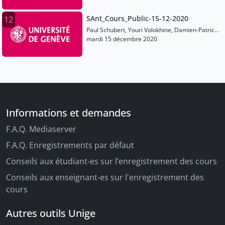
Zanetti, Christophe Schmidt, Pierre Sánchez,
Luis Silva Reneses, Francesca Prescendi,
SAnt_Cours_Public-15-12-2020
12
Dominique Jaillard, Catherine Mittermayer,
Lorenz E. Baumer, Lavinia Ferretti, Christine
Paul Schubert, Youri Volokhine, Damien-Patrick
Pönitz-Hunziker, Lavinia Galli Mili?
Nelis, Anne-Françoise Jaccottet, Yannick
mardi 15 décembre 2020
Zanetti, Christophe Schmidt, Pierre Sánchez,
Luis Silva Reneses, Francesca Prescendi,
Dominique Jaillard, Catherine Mittermayer,
Lorenz E. Baumer, Lavinia Ferretti, Christine
Pönitz-Hunziker, Lavinia Galli Mili?
Informations et demandes
F.A.Q. Mediaserver
F.A.Q. Enregistrements par défaut
Conseils aux étudiant-es sur l’enregistrement des cours
Conseils aux enseignant-es sur l'enregistrement des
cours
Autres outils Unige