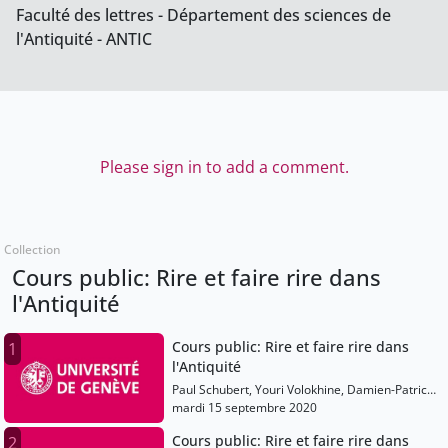
Faculté des lettres - Département des sciences de
l'Antiquité - ANTIC
Please sign in to add a comment.
Collection
Cours public: Rire et faire rire dans
l'Antiquité
Cours public: Rire et faire rire dans
1
l'Antiquité
Paul Schubert, Youri Volokhine, Damien-Patrick
Nelis, Anne-Françoise Jaccottet, Yannick
mardi 15 septembre 2020
Zanetti, Christophe Schmidt, Pierre Sánchez,
Cours public: Rire et faire rire dans
2
Luis Silva Reneses, Francesca Prescendi,