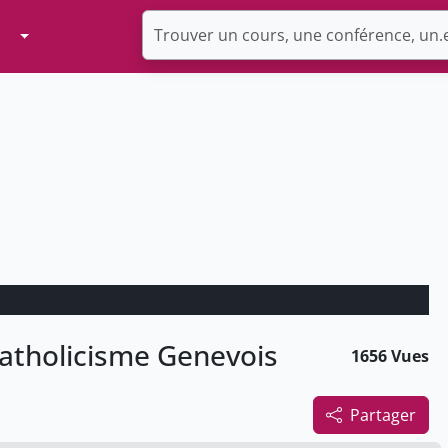
Toggle Dropdown
tholicisme Genevois
1656 Vues
Partager