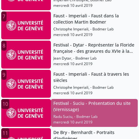
mercredi 10 avril 2019
Faust - Imperiali - Faust dans la
7
collection Martin Bodmer
Christophe Imperiali, - Bodmer Lab
mercredi 10 avril 2019
Festival - Dytar - Représenter la Floride
8
française - des gravures du XVIe à la
bande dessinée
Jean Dytar, - Bodmer Lab
mercredi 10 avril 2019
Faust - Imperiali - Faust à travers les
9
siècles
Christophe Imperiali, - Bodmer Lab
mercredi 10 avril 2019
Festival - Suciu - Présentation du site
10
(Vernissage)
Radu Suciu, - Bodmer Lab
mercredi 10 avril 2019
De Bry - Bernhardt - Portraits
11
d'indigènes