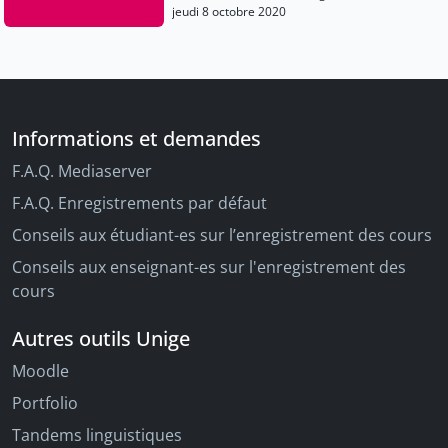
Stéphanie Godon
jeudi 8 octobre 2020
Informations et demandes
F.A.Q. Mediaserver
F.A.Q. Enregistrements par défaut
Conseils aux étudiant-es sur l’enregistrement des cours
Conseils aux enseignant-es sur l'enregistrement des
cours
Autres outils Unige
Moodle
Portfolio
Tandems linguistiques