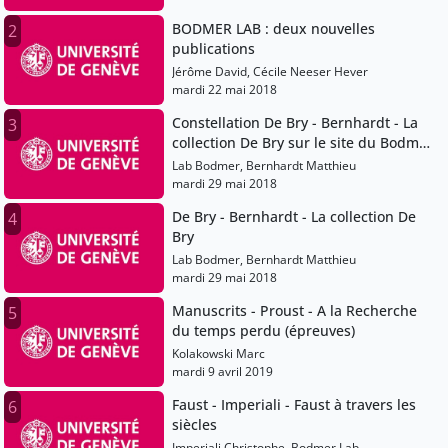
BODMER LAB : deux nouvelles
2
publications
Jérôme David, Cécile Neeser Hever
mardi 22 mai 2018
Constellation De Bry - Bernhardt - La
3
collection De Bry sur le site du Bodmer
Lab
Lab Bodmer, Bernhardt Matthieu
mardi 29 mai 2018
De Bry - Bernhardt - La collection De
4
Bry
Lab Bodmer, Bernhardt Matthieu
mardi 29 mai 2018
Manuscrits - Proust - A la Recherche
5
du temps perdu (épreuves)
Kolakowski Marc
mardi 9 avril 2019
Faust - Imperiali - Faust à travers les
6
siècles
Imperiali Christophe, Bodmer Lab