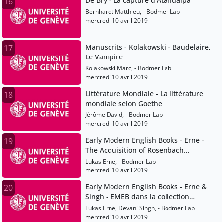
De Bry - La capture d'Atahualpa
16
Bernhardt Matthieu, - Bodmer Lab
mercredi 10 avril 2019
Manuscrits - Kolakowski - Baudelaire,
17
Le Vampire
Kolakowski Marc, - Bodmer Lab
mercredi 10 avril 2019
Littérature Mondiale - La littérature
18
mondiale selon Goethe
Jérôme David, - Bodmer Lab
mercredi 10 avril 2019
Early Modern English Books - Erne -
19
The Acquisition of Rosenbach
Collection sale
Lukas Erne, - Bodmer Lab
mercredi 10 avril 2019
Early Modern English Books - Erne &
20
Singh - EMEB dans la collection
Bodmer
Lukas Erne, Devani Singh, - Bodmer Lab
mercredi 10 avril 2019