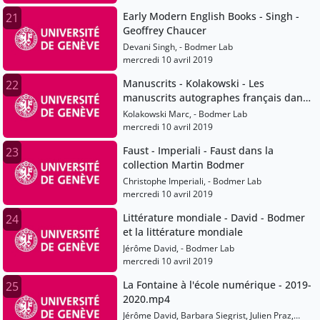
Early Modern English Books - Singh -
21
Geoffrey Chaucer
Devani Singh, - Bodmer Lab
mercredi 10 avril 2019
Manuscrits - Kolakowski - Les
22
manuscrits autographes français dans
la collection MB
Kolakowski Marc, - Bodmer Lab
mercredi 10 avril 2019
Faust - Imperiali - Faust dans la
23
collection Martin Bodmer
Christophe Imperiali, - Bodmer Lab
mercredi 10 avril 2019
Littérature mondiale - David - Bodmer
24
et la littérature mondiale
Jérôme David, - Bodmer Lab
mercredi 10 avril 2019
La Fontaine à l'école numérique - 2019-
25
2020.mp4
Jérôme David, Barbara Siegrist, Julien Praz,