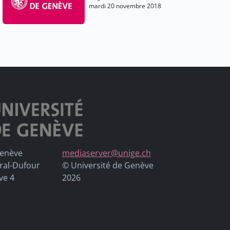
mardi 20 novembre 2018
Genève
mediaserver@unige.ch
ral-Dufour
© Université de Genève
ve 4
2026