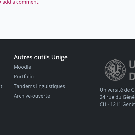
to add a comment.
Autres outils Unige
Moodle
Portfolio
nt
Tandems linguistiques
Université de 
Archive-ouverte
24 rue du Géné
CH - 1211 Genè