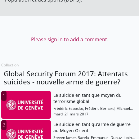
Please sign in to add a comment.
Collection
Global Security Forum 2017: Attentats
suicides - nouvelle arme de guerre?
Le suicide en tant que moyen du
1
terrorisme global
Frédéric Esposito, Frédéric Bernard, Michael
Lauber, André Duvillard, Hélène Cristini
mardi 21 mars 2017
Le suicide en tant qu’arme de guerre
2
au Moyen Orient
Steven James Barela, Emmanuel Dupuy, Jubin