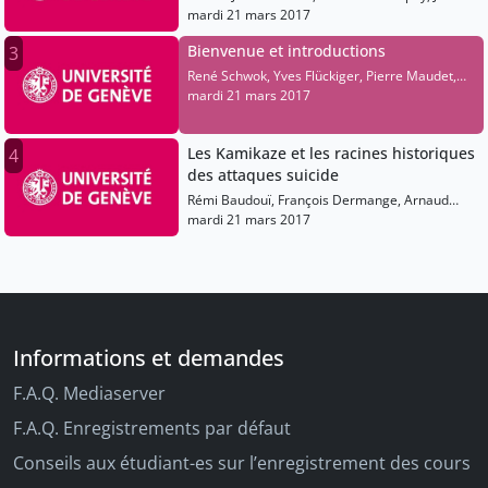
Goodarzi, Grégoire Chambaz, Bouchera
mardi 21 mars 2017
Belguellil, Caroline Varin, Adrien Fontanellaz
Bienvenue et introductions
3
René Schwok, Yves Flückiger, Pierre Maudet,
Guy Parmelin
mardi 21 mars 2017
Les Kamikaze et les racines historiques
4
des attaques suicide
Rémi Baudouï, François Dermange, Arnaud
Blin, Alexandre Vautravers, Pierre-François
mardi 21 mars 2017
Souyri
Informations et demandes
F.A.Q. Mediaserver
F.A.Q. Enregistrements par défaut
Conseils aux étudiant-es sur l’enregistrement des cours