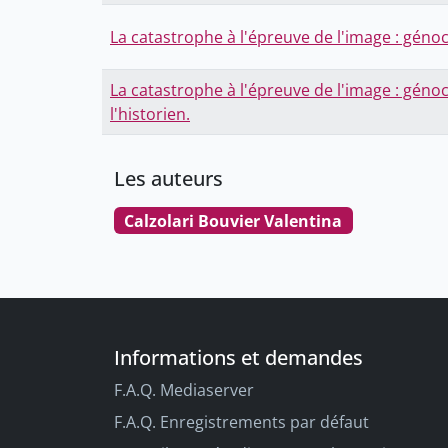
La catastrophe à l'épreuve de l'image : géno
La catastrophe à l'épreuve de l'image : géno
l'historien.
Les auteurs
Calzolari Bouvier Valentina
Informations et demandes
F.A.Q. Mediaserver
F.A.Q. Enregistrements par défaut