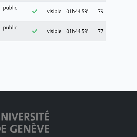
public
visible
01h44'59''
79
public
visible
01h44'59''
77