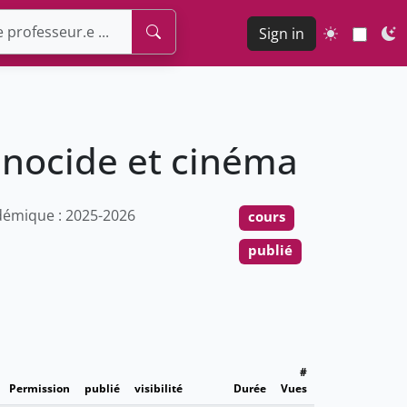
Sign in
génocide et cinéma
émique : 2025-2026
cours
publié
#
Permission
publié
visibilité
Durée
Vues