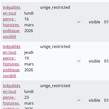
Inégalités
unige_restricted
en tout
lundi
genre :
16
visible
01
histoires,
mars
politique,
2026
société
Inégalités
unige_restricted
en tout
jeudi
genre :
19
visible
01
histoires,
mars
politique,
2026
société
Inégalités
unige_restricted
en tout
lundi
genre :
23
visible
01
histoires,
mars