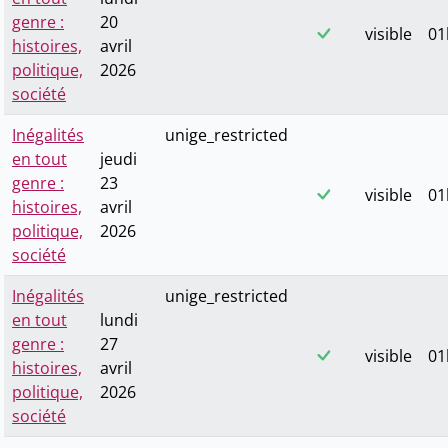
genre :
20
visible
01
histoires,
avril
politique,
2026
société
Inégalités
unige_restricted
en tout
jeudi
genre :
23
visible
01
histoires,
avril
politique,
2026
société
Inégalités
unige_restricted
en tout
lundi
genre :
27
visible
01
histoires,
avril
politique,
2026
société