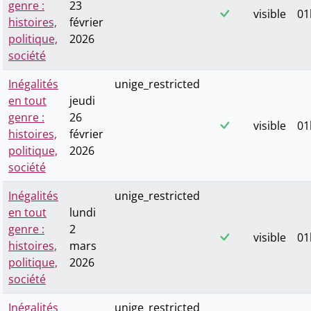
genre :
23
visible
01
histoires,
février
politique,
2026
société
Inégalités
unige_restricted
en tout
jeudi
genre :
26
visible
01
histoires,
février
politique,
2026
société
Inégalités
unige_restricted
en tout
lundi
genre :
2
visible
01
histoires,
mars
politique,
2026
société
Inégalités
unige_restricted