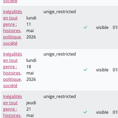
société
Inégalités
unige_restricted
en tout
lundi
genre :
11
visible
01
histoires,
mai
politique,
2026
société
Inégalités
unige_restricted
en tout
lundi
genre :
18
visible
01
histoires,
mai
politique,
2026
société
Inégalités
unige_restricted
en tout
jeudi
genre :
21
visible
01
histoires,
mai