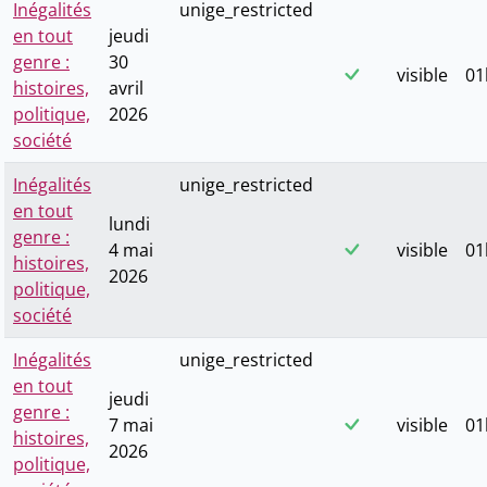
Inégalités
unige_restricted
en tout
jeudi
genre :
30
visible
01
histoires,
avril
politique,
2026
société
Inégalités
unige_restricted
en tout
lundi
genre :
4 mai
visible
01
histoires,
2026
politique,
société
Inégalités
unige_restricted
en tout
jeudi
genre :
7 mai
visible
01
histoires,
2026
politique,