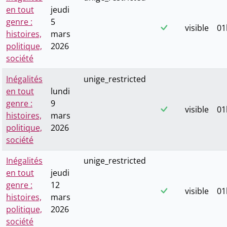
en tout
jeudi
genre :
5
visible
01
histoires,
mars
politique,
2026
société
Inégalités
unige_restricted
en tout
lundi
genre :
9
visible
01
histoires,
mars
politique,
2026
société
Inégalités
unige_restricted
en tout
jeudi
genre :
12
visible
01
histoires,
mars
politique,
2026
société