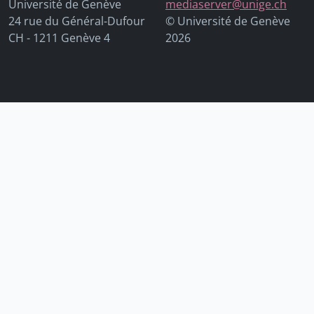
Université de Genève
mediaserver@unige.ch
24 rue du Général-Dufour
© Université de Genève
CH - 1211 Genève 4
2026