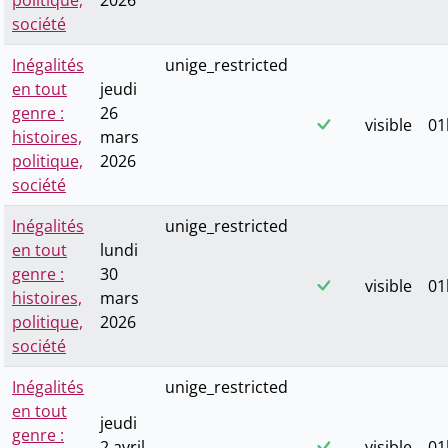
politique,
2026
société
Inégalités
unige_restricted
en tout
jeudi
genre :
26
visible
01
histoires,
mars
politique,
2026
société
Inégalités
unige_restricted
en tout
lundi
genre :
30
visible
01
histoires,
mars
politique,
2026
société
Inégalités
unige_restricted
en tout
jeudi
genre :
2 avril
visible
01