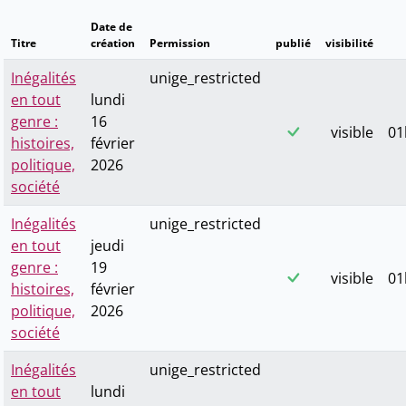
Date de
Titre
création
Permission
publié
visibilité
Inégalités
unige_restricted
en tout
lundi
genre :
16
visible
01
histoires,
février
politique,
2026
société
Inégalités
unige_restricted
en tout
jeudi
genre :
19
visible
01
histoires,
février
politique,
2026
société
Inégalités
unige_restricted
en tout
lundi