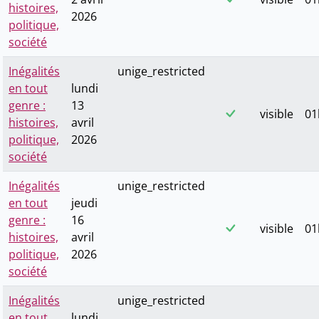
histoires,
2026
politique,
société
Inégalités
unige_restricted
en tout
lundi
genre :
13
visible
01
histoires,
avril
politique,
2026
société
Inégalités
unige_restricted
en tout
jeudi
genre :
16
visible
01
histoires,
avril
politique,
2026
société
Inégalités
unige_restricted
en tout
lundi