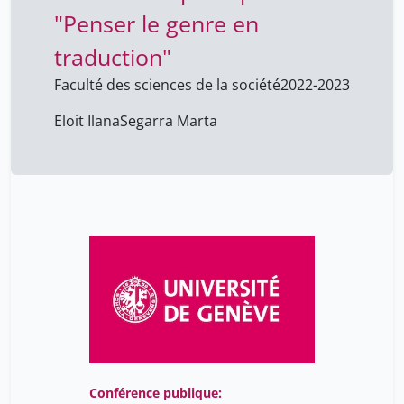
"Penser le genre en
Laurent Eloi
8
Marylène Lieber
traduction"
36
Segarra Marta
1
Faculté des sciences de la société
2022-2023
Serir Zakaria
2
Eloit Ilana
Segarra Marta
Sélima Kebaili
26
Tulkens Françoise
8
ferry jean-marc
8
Conférence publique: