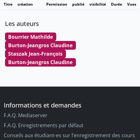
Titre
création
Permission
publié
visibilité
Durée
Vues
Les auteurs
Bourrier Mathilde
Burton-Jeangros Claudine
Staszak Jean-François
Burton-Jeangros Claudine
Informations et demandes
F.A.Q. Mediaserver
F.A.Q. Enregistrements par défaut
Conseils aux étudiant-es sur l’enregistrement des cours