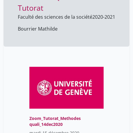
Tutorat
Eric Widmer
50
Jean-François Staszak
Faculté des sciences de la société
2020-2021
38
Lovis Christophe
1
Bourrier Mathilde
Marlyne Sahakian
50
Martin Turbet
41
Mathilde Bourrier
172
Murillo Romano Salvador
23
Nicolas Baya Laffite
50
Sandro Cattacin
50
Turbet Martin
1
Vincent Bourrier
41
Zoom_Tutorat_Methodes
quali_14dec2020
mardi 15 décembre 2020