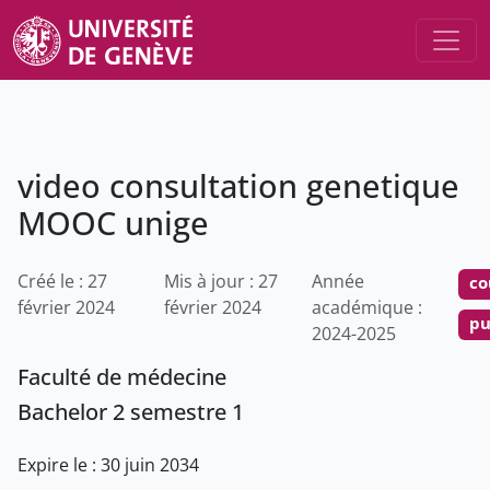
video consultation genetique
MOOC unige
Créé le : 27
Mis à jour : 27
Année
co
février 2024
février 2024
académique :
pu
2024-2025
Faculté de médecine
Bachelor 2 semestre 1
Expire le : 30 juin 2034