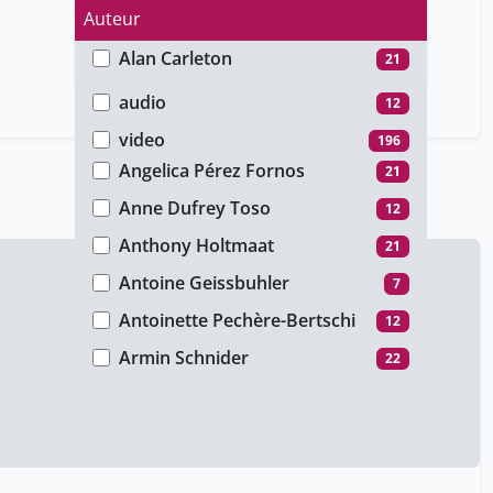
Auteur
Alan Carleton
21
Type de média
Alexandra Calmy
7
audio
12
Aline Meyer
4
video
196
Angelica Pérez Fornos
21
Anne Dufrey Toso
12
Anthony Holtmaat
21
Antoine Geissbuhler
7
Antoinette Pechère-Bertschi
12
Armin Schnider
22
Arnal Luc H.
26
Audrey Maciejewski
7
Aurélien Lathuilière
21