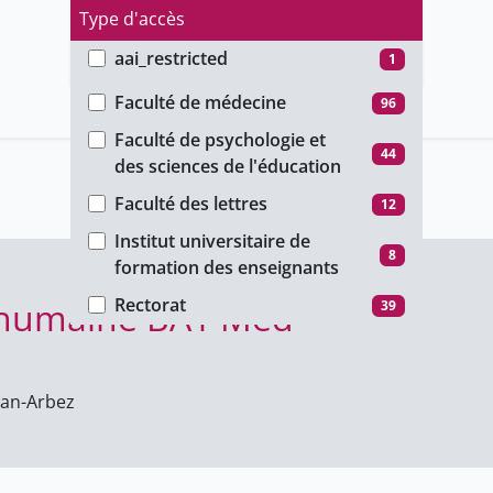
Type d'accès
aai_restricted
1
Faculté
group_restricted
7
Faculté de médecine
96
ho_restricted
69
Faculté de psychologie et
44
des sciences de l'éducation
password_restricted
35
Faculté des lettres
12
public
70
Institut universitaire de
unige_restricted
26
8
formation des enseignants
Rectorat
 humaine BA1 Med
39
an-Arbez