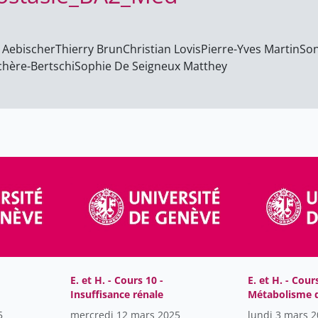
 Aebischer
Thierry Brun
Christian Lovis
Pierre-Yves Martin
Son
chère-Bertschi
Sophie De Seigneux Matthey
E. et H. - Cours 10 -
E. et H. - Cours
Insuffisance rénale
Métabolisme d
5
mercredi 12 mars 2025
lundi 3 mars 