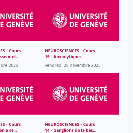
Daniel Huber
23
De Grazia Sandra
6
Denis Jabaudon
21
Derbois Maxime
1
Eliana Hanna-Deschamps
7
S - Cours
NEUROSCIENCES - Cours
sseur et
19 - Anxiolytiques
Emmanuel Carrera
22
de l'humeur
mbre 2025
vendredi 28 novembre 2025
Farré Sébastien
1
Federico Simonetta
7
Ferraris Patrick
1
Filliettaz Laurent
26
Flückiger Yves
1
Formisano Elia
26
S - Cours
NEUROSCIENCES - Cours
Franck Julie
26
énie et
14 - Ganglions de la base-