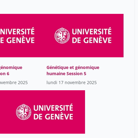
Aviva Sugar Chmiel
14
Bacchetta Beckh Angela
26
Badillo Patrick
26
Balslev Kristine
26
Benner Jan
26
Bonard Constant
26
Borel Christelle
 génomique
Génétique et génomique
74
on 6
humaine Session 5
Borel Christelle
18
ovembre 2025
lundi 17 novembre 2025
Borel Madé
1
Borel Stéphane
12
Borer Hagit
26
Braun Simon
4
Camilla Jandus
7