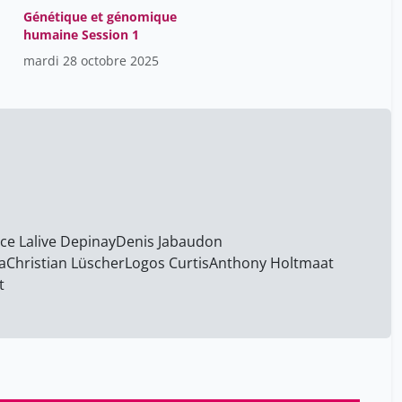
Camille Nemitz-Piguet
21
Génétique et génomique
humaine Session 1
Camille Piguet
7
mardi 28 octobre 2025
Capitanescu Benetti
12
Andreea
Carlei Christophe
6
Carmen De Ramon Ortiz
7
Chalmel Loïc
12
Christelle Borel
2
ice Lalive Depinay
Christian Lovis
Denis Jabaudon
12
a
Christian Lüscher
Logos Curtis
Anthony Holtmaat
Christian Lüscher
21
t
Christophe Constantin
1
Christophe Luthy
7
Dagmar Haller-Hester
7
Dalboni da Rocha Josué Luiz
26