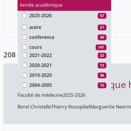
Année académique
2025-2026
57
Type de document
2024-2025
40
autre
21
2023-2024
17
conference
40
2022-2023
11
cours
147
208 Résultats
2021-2022
22
2020-2021
12
2019-2020
36
Génétique et génomique
2004-2005
12
Faculté de médecine
2025-2026
Borel Christelle
Thierry Nouspikel
Marguerite Neerm