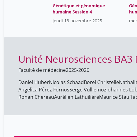
Génétique et génomique
Gén
humaine Session 4
hum
jeudi 13 novembre 2025
mer
Unité Neurosciences BA3
Faculté de médecine
2025-2026
Daniel Huber
Nicolas Schaad
Borel Christelle
Nathali
Angelica Pérez Fornos
Serge Vulliemoz
Johannes Lob
Ronan Chereau
Aurélien Lathuilière
Maurice Stauffa