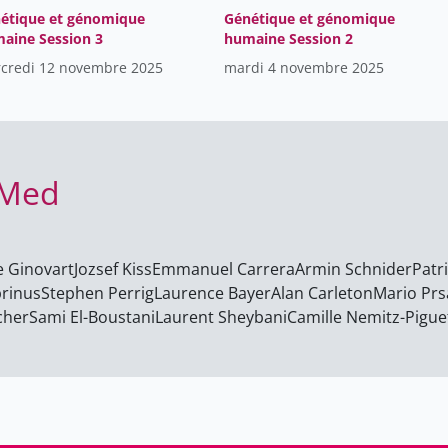
étique et génomique
Génétique et génomique
aine Session 3
humaine Session 2
credi 12 novembre 2025
mardi 4 novembre 2025
 Med
e Ginovart
Jozsef Kiss
Emmanuel Carrera
Armin Schnider
Patr
rinus
Stephen Perrig
Laurence Bayer
Alan Carleton
Mario Prs
cher
Sami El-Boustani
Laurent Sheybani
Camille Nemitz-Pigue