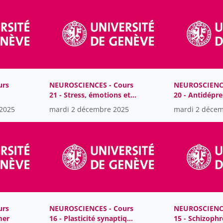
urs
NEUROSCIENCES - Cours
NEUROSCIENCE
21 - Stress, émotions et
20 - Antidépre
trouble de l'humeur
stabilisateur 
2025
mardi 2 décembre 2025
mardi 2 déce
urs
NEUROSCIENCES - Cours
NEUROSCIENCE
mer
16 - Plasticité synaptique
15 - Schizophr