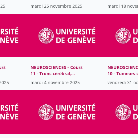
et mémoire
antipsychotiq
025
mardi 25 novembre 2025
mardi 18 nov
urs
NEUROSCIENCES - Cours
NEUROSCIENCE
11 - Tronc cérébral,
10 - Tumeurs 
vigilance et sommeil
2025
mardi 4 novembre 2025
vendredi 31 o