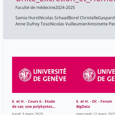
Faculté de médecine
2024-2025
Samia Hurst
Nicolas Schaad
Borel Christelle
Gaspard
Anne Dufrey Toso
Nicolas Vuilleumier
Antoinette Pe
E. et H. - Cours 6 - Etude
E. et H. - DC - Forum
de cas: une polykystose
BigData
peut en cacher une autre
lundi 3 mars 2025
mercredi 12 mars 202