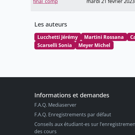
final_comp
mardi 21 février 2023
Les auteurs
Lucchetti Jérémy
Martini Rossana
C
Scarselli Sonia
Meyer Michel
Informations et demandes
F.A.Q. Mediaserver
F.A.Q. Enregistrements par défaut
Conseils aux étudiant-es sur l’enregistreme
des cours