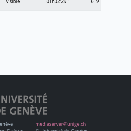
visible
01h32'29''
619
Genève
mediaserver@unige.ch