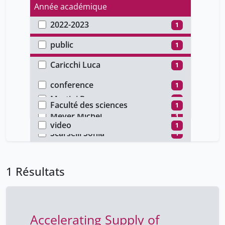
Année académique
2022-2023
1
Type d'accès
public
1
Auteur
Caricchi Luca
1
Type de document
Lucchetti Jérémy
1
conference
1
Faculté
Martini Rossana
1
Faculté des sciences
1
Type de média
Meyer Michel
1
video
1
Scarselli Sonia
1
1 Résultats
Accelerating Supply of