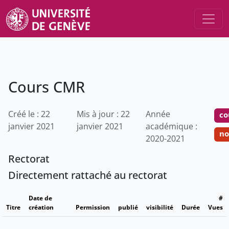
Cours CMR
Créé le : 22
Mis à jour : 22
Année
co
janvier 2021
janvier 2021
académique :
no
2020-2021
Rectorat
Directement rattaché au rectorat
Date de
#
Titre
création
Permission
publié
visibilité
Durée
Vues