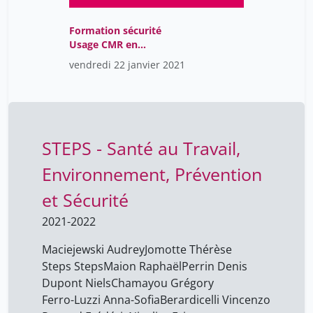
Borel Christelle
23
Bory Julia
Formation sécurité
19
Usage CMR en
Bouillaguet Serge
2
laboratoire
vendredi 22 janvier 2021
Bourg Dominique
42
Brero Thalia
42
Bruno Remolif
1
STEPS - Santé au Travail,
Bujard Marianne
42
Environnement, Prévention
Burnier Vincent
19
et Sécurité
Calvet Silvia Marquez
19
Calza Anne-Marie
2021-2022
17
Camille Nemitz-Piguet
23
Maciejewski Audrey
Jomotte Thérèse
Steps Steps
Maion Raphaël
Perrin Denis
Cao Can Hélène
17
Dupont Niels
Chamayou Grégory
Caubet Jean-Christoph
17
Ferro-Luzzi Anna-Sofia
Berardicelli Vincenzo