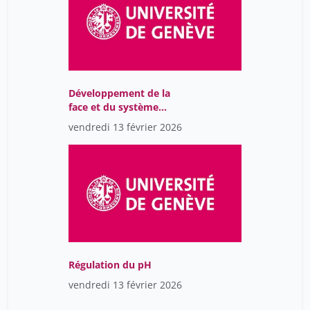
berelowitch wladimir
42
de Carvalho Diana
19
de Vries Jan
19
giraut frédéric
42
Développement de la
face et du système
grandjean michel
42
respiratoire
vendredi 13 février 2026
helg aline
42
mongin olivier
42
perron roger
2
volokhine youri
42
waterlot ghislain
2
Régulation du pH
vendredi 13 février 2026