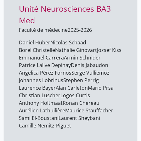
Unité Neurosciences BA3
Coutherez Tim
19
Med
Crettenand André
42
Faculté de médecine
2025-2026
Cœur Clarisse
19
Daeniker Laurent
Daniel Huber
Nicolas Schaad
17
Borel Christelle
Nathalie Ginovart
Jozsef Kiss
Daniel Huber
23
Emmanuel Carrera
Armin Schnider
Daussy Hugues
42
Patrice Lalive Depinay
Denis Jabaudon
Angelica Pérez Fornos
Serge Vulliemoz
David Bastien
19
Johannes Lobrinus
Stephen Perrig
Debarbieux Bernard
42
Laurence Bayer
Alan Carleton
Mario Prsa
Christian Lüscher
Deleaval Cyril
Logos Curtis
19
Anthony Holtmaat
Ronan Chereau
Denis Jabaudon
23
Aurélien Lathuilière
Maurice Stauffacher
Deppen Alain
17
Sami El-Boustani
Laurent Sheybani
Camille Nemitz-Piguet
Desmeules Jules
42
Desmis Virginie
19