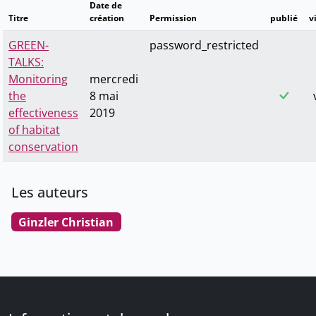
Date de
Titre
création
Permission
publié
v
GREEN-
password_restricted
TALKS:
Monitoring
mercredi
the
8 mai
effectiveness
2019
of habitat
conservation
Les auteurs
Ginzler Christian