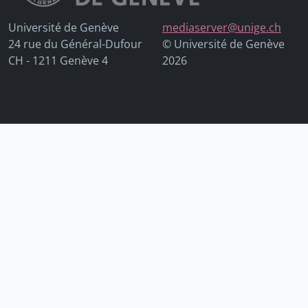
Université de Genève
mediaserver@unige.ch
24 rue du Général-Dufour
© Université de Genève
CH - 1211 Genève 4
2026