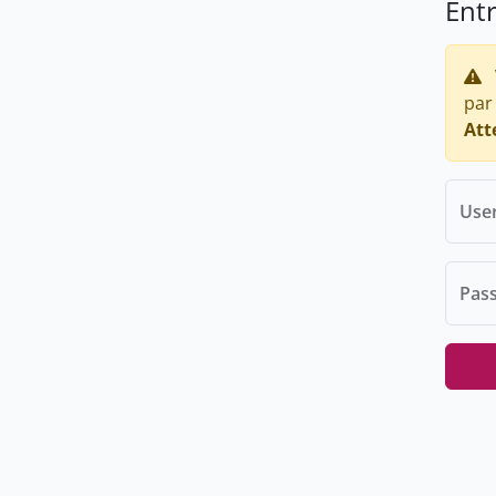
Ent
par
Att
Use
Pas