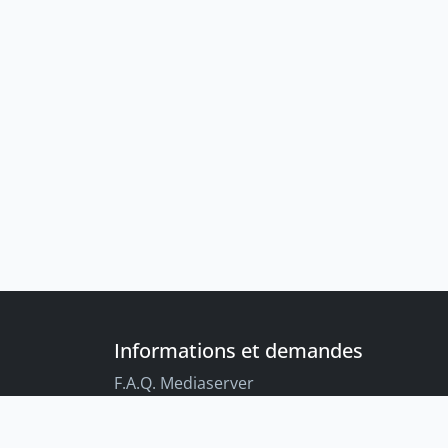
Informations et demandes
F.A.Q. Mediaserver
F.A.Q. Enregistrements par défaut
Conseils aux étudiant-es sur l’enregistreme