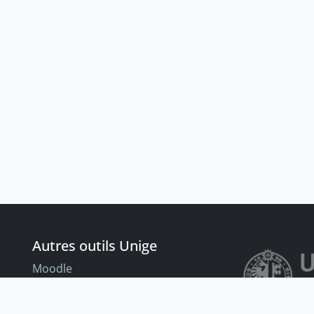
Autres outils Unige
Moodle
Portfolio
nt
Tandems linguistiques