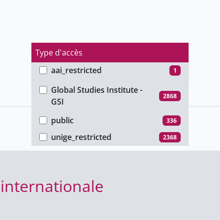
Type d'accès
aai_restricted
1
Faculté
group_restricted
21
Global Studies Institute -
2868
GSI
password_restricted
142
public
336
unige_restricted
2368
 internationale