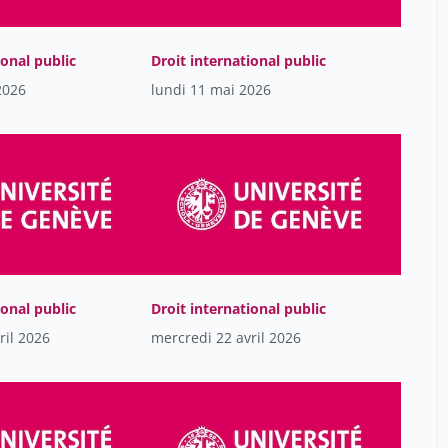
Chambaz Grégoire
4
Cheterian Vicken
ional public
Droit international public
1
2026
lundi 11 mai 2026
Christina Kitsos
3
Claire Galloni D'istria
12
Claire Somerville
13
Claude Barbier
13
Conta Danilo
3
Corm Georges
1
Costa Olivier
1
ional public
Droit international public
Cristini Hélène
4
ril 2026
mercredi 22 avril 2026
Cédric Pfanner
20
Céline Carrère
62
Dagron Stéphanie
10