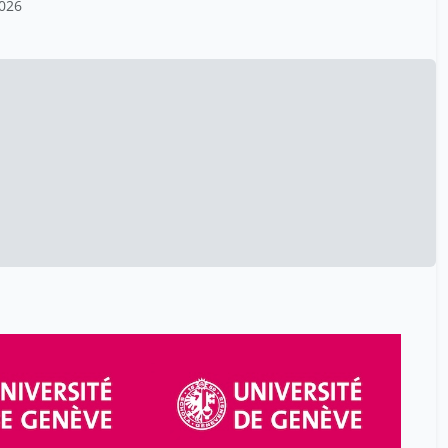
2026
Burkhalter Didier
15
Burmester Isabell
5
Béatrice Hibou
20
Cano Ricciardi
1
Carducci Federico
13
Caroline Aepli
3
Caroline Montebello
13
Carrère Céline
1
Carrère d'Encausse Hélène
1
Carvajal Sanchez Fernando
24
Castelltort Sébastien
1
Catherine Hoeffler
33
Chaker Mangeat Alia
1