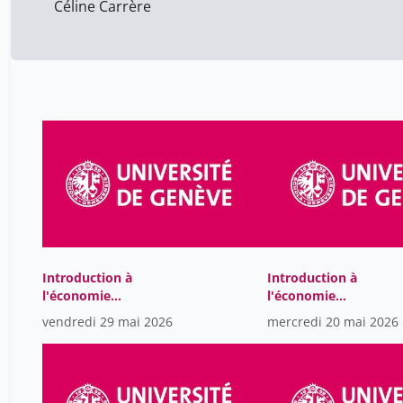
2016-2017
75
Céline Carrère
2015-2016
84
2014-2015
59
2013-2014
28
Introduction à
Introduction à
l'économie
l'économie
internationale
internationale
vendredi 29 mai 2026
mercredi 20 mai 2026