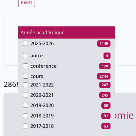
Reset
Année académique
2025-2026
1149
Type de document
2024-2025
645
autre
4
2023-2024
16
conference
120
2022-2023
108
cours
2744
2868 Résultats
2021-2022
247
2020-2021
245
2019-2020
58
Introduction à l'économie
2018-2019
91
Global Studies Institute - GSI
2017-2018
2025-2026
63