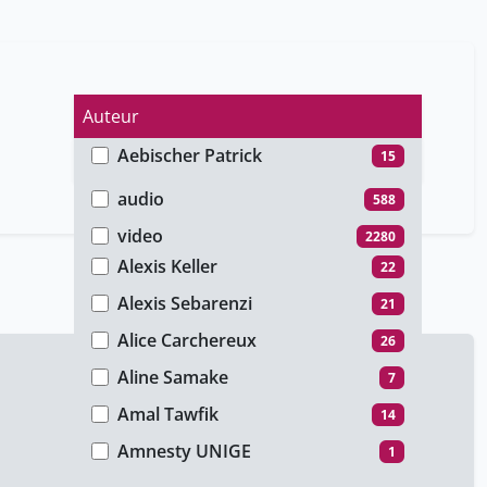
Auteur
Aebischer Patrick
15
Type de média
Akhoun-Murat Annah
2
audio
588
Alexandre Tcherkassov
3
video
2280
Alexis Keller
22
Alexis Sebarenzi
21
Alice Carchereux
26
Aline Samake
7
Amal Tawfik
14
Amnesty UNIGE
1