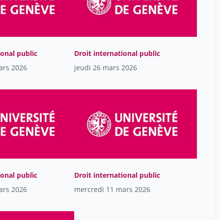
Danilov Dmitry
15
Daudin Pascal
1
David Gonzalez
2
ional public
Droit international public
De Caunes Cécile
2
ars 2026
jeudi 26 mars 2026
De Dardel Julie
24
De Pryck Kari
6
Delgado Luchner Carmen
1
Delmas-Marty Mireille
1
Didier Péclard
53
Didier Wernli
10
ional public
Droit international public
Dimitris Avramopoulos
1
ars 2026
mercredi 11 mars 2026
Donghai Hou
99
Douze Katja
9