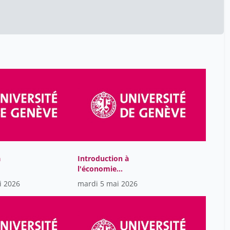
Anne Madelain
5
Anne Mayor
41
Antoine Acker
24
Antoine Eichelberger
12
Antoine Flahault
13
Antoine Voelki
5
Appelt Nicolas
4
Arlettaz Dominique
15
Armelle Choplin
22
Arnaud Campi
à
Introduction à
73
l'économie
Audrey Leuba
4
internationale
i 2026
mardi 5 mai 2026
Ayrault Jean-Marc
1
Azzedine Rakkah (Alias
38
Martinez) A.