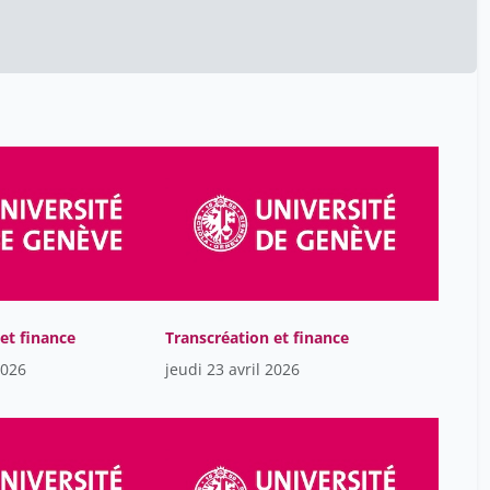
Bailey-Ravet Sally
1
Balliu Christian
1
Barghout Alma
1
Baudrion Philippe
4
Bissière Brigitte
7
Blatter Rafael
7
Bouillon Pierrette
1
Bowker Lynne
1
CAILLEAUD AURELIE MARIE
1
YASMINE
et finance
Transcréation et finance
Cabré Teresa
1
2026
jeudi 23 avril 2026
Cardines Mariarosaria
17
Casalegno Elisa
4
Catherine Bocquet
3