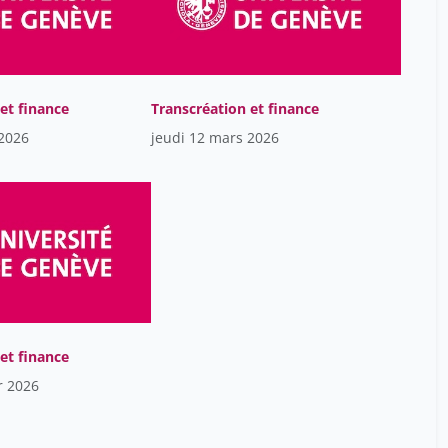
Catherine Bocquet
71
Catteau Fanny
12
Cayron Samantha
38
et finance
Transcréation et finance
Chadarevian Diane
7
 2026
jeudi 12 mars 2026
Christopher Scala
11
Claudio La Rosa
38
Constantin Guy
7
Crivellari-Delétraz Maria
13
Rosa
Czulo Olivier
5
David Jemielity
33
et finance
Davier Lucile
6
r 2026
De Wilde Max
46