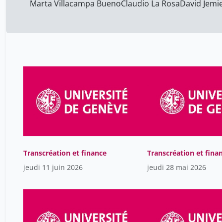
2016-2017
11
Marta Villacampa Bueno
Claudio La Rosa
David Jemie
2015-2016
2
2014-2015
3
2013-2014
4
2012-2013
21
2011-2012
10
2006-2007
8
Transcréation et finance
Transcréation et fina
jeudi 11 juin 2026
jeudi 28 mai 2026