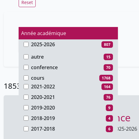
Reset
Année académique
2025-2026
807
Type de document
2024-2025
589
autre
15
2023-2024
60
conference
70
2022-2023
79
cours
1768
1853 Résultats
2021-2022
164
2020-2021
76
2019-2020
9
Transcréation et finance
2018-2019
4
Faculté de traduction et d'interprétation
2017-2018
2025-2026
6