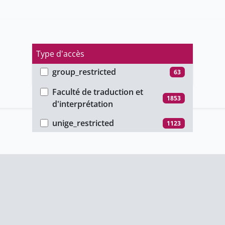
Type d'accès
group_restricted
63
Faculté
password_restricted
598
Faculté de traduction et
1853
d'interprétation
public
69
unige_restricted
1123