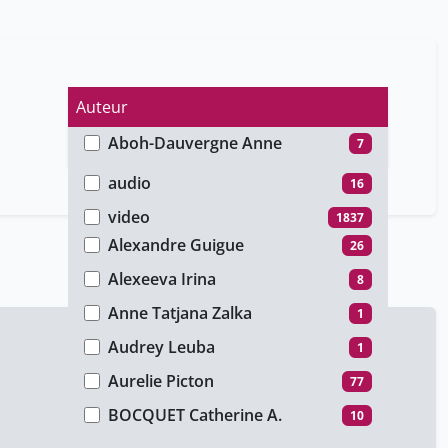
Auteur
Aboh-Dauvergne Anne
7
Type de média
Adriano Ferraresi
5
audio
16
Alexander Künzli
7
video
1837
Alexandre Guigue
26
Alexeeva Irina
8
Anne Tatjana Zalka
1
Audrey Leuba
1
Aurelie Picton
77
BOCQUET Catherine A.
10