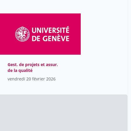
Leveille Dominique
1
Lucie Spezzatti
1
Lucile Davier
6
Lucile Pascale Davier Lucas
35
Lucy Kirk
13
Lumbreras Marta
2
Gest. de projets et assur.
López Conceiro Héctor
6
de la qualité
Marco Civico
9
vendredi 20 février 2026
Maria Rosa Deletraz-
50
Crivellari
Marianne Star
1
Marianne Starlander
55
Marie-Cecile Aureille-
11
Attanasio