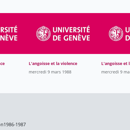
2
l'Environnement
Instituts rattachés à
120
l'université
Les autres productions de
3
l'université de Genève
Rectorat
151
nce
L'angoisse et la violence
L'angoisse et 
mercredi 9 mars 1988
mercredi 9 ma
on
1986-1987