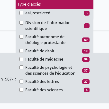
Type d'accès
aai_restricted
3
Faculté
ho_restricted
91
Division de l’information
1
scientifique
password_restricted
1
Faculté autonome de
public
401
69
théologie protestante
unige_restricted
193
Faculté de droit
10
Faculté de médecine
99
Faculté de psychologie et
37
des sciences de l'éducation
on
1987-1988
Faculté des lettres
27
Faculté des sciences
4
Global Studies Institute - GSI
30
Institut des Sciences de