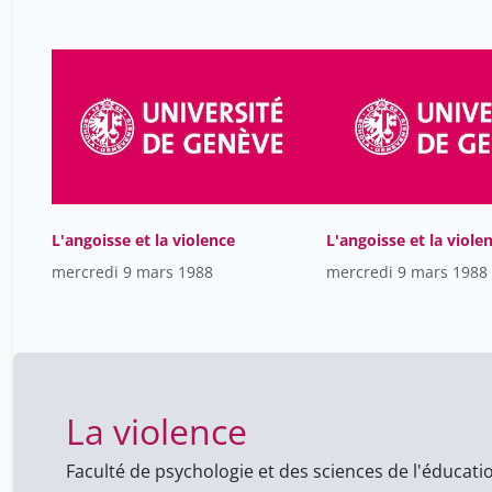
2014-2015
7
2013-2014
1
2012-2013
77
2011-2012
14
2010-2011
3
2004-2005
1
1987-1988
L'angoisse et la violence
L'angoisse et la viole
5
mercredi 9 mars 1988
mercredi 9 mars 1988
1986-1987
6
1982-1983
1
109
La violence
Faculté de psychologie et des sciences de l'éducati