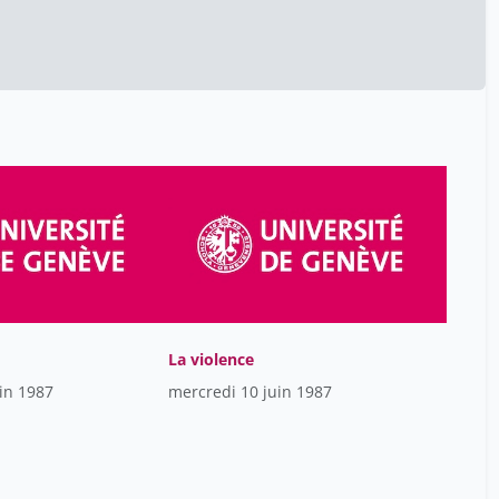
Audi Paul
12
Audray Sauvage
47
Audrey Bellier
47
Auer Peter
19
Aurélie Vieux
47
Aviva Sugar Chmiel
1
Avon Dominique
42
Axel Marion
47
Bacchetta Beckh Angela
26
Bachofen Blaise
12
La violence
Bacqué Bertrand
38
in 1987
mercredi 10 juin 1987
Badillo Patrick
26
Bahloul Kahina
8