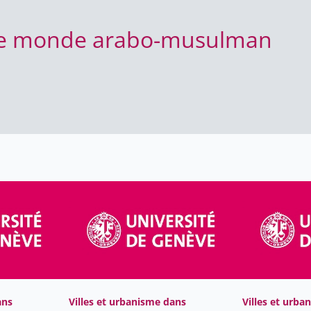
s le monde arabo-musulman
ans
Villes et urbanisme dans
Villes et urba