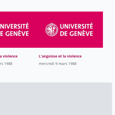
Andrea Trombetti
30
André Géraldine
19
Anik De Ribaupierre
47
Anne Lubbeke Wolf
4
Antonarakis Stylianos
45
Apoline Saucy
30
Apothéloz Thierry
la violence
L'angoisse et la violence
8
rs 1988
mercredi 9 mars 1988
Ariane Rezzonico
47
Arnal Luc H.
26
Arnould Jacques
2
Art Jean-Yves
8
Askani Hans-Christoph
9
Atlas Yasmine
42