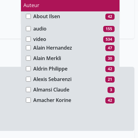
Auteur
About Ilsen
42
Type de média
Abramowicz Marc
39
audio
155
Achard Pablo
45
video
534
Alain Hernandez
47
Alain Merkli
30
Aldrin Philippe
42
Alexis Sebarenzi
21
Almansi Claude
3
Amacher Korine
42
Amanda Gonzalez
1
Amberg Lorenzo
38
Ana Sesartic
47