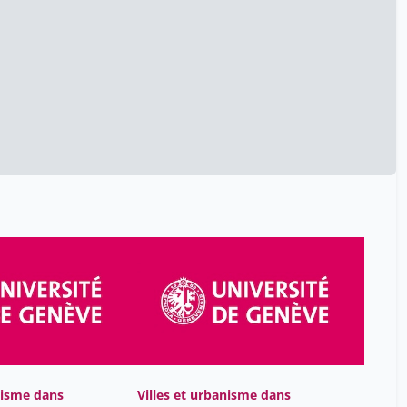
Bourg Dominique
42
Bourgoint Clélia
2
Bouvier Paul
45
Bouvier Xavier
38
Brandli Fabrice
11
Brero Thalia
42
Bruno J. Strasser
47
Bruno Menon
47
Bujard Marianne
42
Burnier Eric
30
Burri Haran
38
Béatrice Leemann
7
nisme dans
Villes et urbanisme dans
Bélanger Guy
47