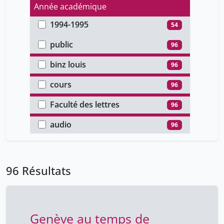
Année académique
1994-1995
54
Type d'accès
1993-1994
42
public
96
Auteur
binz louis
96
Type de document
cours
96
Faculté
Faculté des lettres
96
Type de média
audio
96
96 Résultats
Genève au temps de