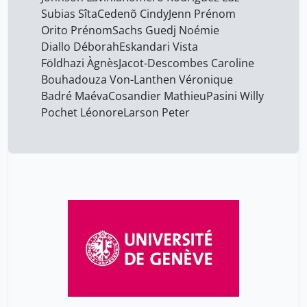
Jean. Willemin
3
Subias Sîta
Cedenõ Cindy
Jenn Prénom
Jenn Prénom
14
Orito Prénom
Sachs Guedj Noémie
Diallo Déborah
Eskandari Vista
Johnson Lavinia
14
Földhazi Àgnès
Jacot-Descombes Caroline
Knutsen Elinor
14
Bouhadouza Von-Lanthen Véronique
Badré Maéva
Cosandier Mathieu
Pasini Willy
Kraus Cynthia
14
Pochet Léonore
Larson Peter
Larson Peter
14
Machlout Maya
14
Markarian Quentin
14
Miranda Ferdinando
14
Mussard Danièle
14
Muster Caïtucoli Joëlle
14
Nyx Prénom
14
Orito Prénom
14
Parini Lorena
14