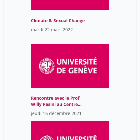
Wullschleger Lilo
14
Yaron Michal
14
Climate & Sexual Change
Yassine Camille
mardi 22 mars 2022
14
Zimmermann Nesa
14
rigoli juan
14
Rencontre avec le Prof.
Willy Pasini au Centre
Maurice Chalumeau en
jeudi 16 décembre 2021
sciences des sexualités