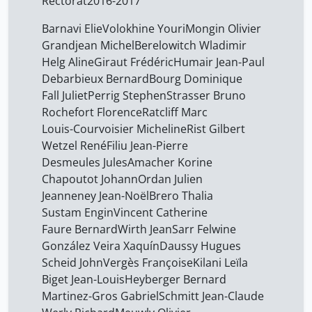
Rectorat
2016-2017
Barnavi Elie
Volokhine Youri
Mongin Olivier
Grandjean Michel
Berelowitch Wladimir
Helg Aline
Giraut Frédéric
Humair Jean-Paul
Debarbieux Bernard
Bourg Dominique
Fall Juliet
Perrig Stephen
Strasser Bruno
Rochefort Florence
Ratcliff Marc
Louis-Courvoisier Micheline
Rist Gilbert
Wetzel René
Filiu Jean-Pierre
Desmeules Jules
Amacher Korine
Chapoutot Johann
Ordan Julien
Jeanneney Jean-Noël
Brero Thalia
Sustam Engin
Vincent Catherine
Faure Bernard
Wirth Jean
Sarr Felwine
González Veira Xaquín
Daussy Hugues
Scheid John
Vergès Françoise
Kilani Leïla
Biget Jean-Louis
Heyberger Bernard
Martinez-Gros Gabriel
Schmitt Jean-Claude