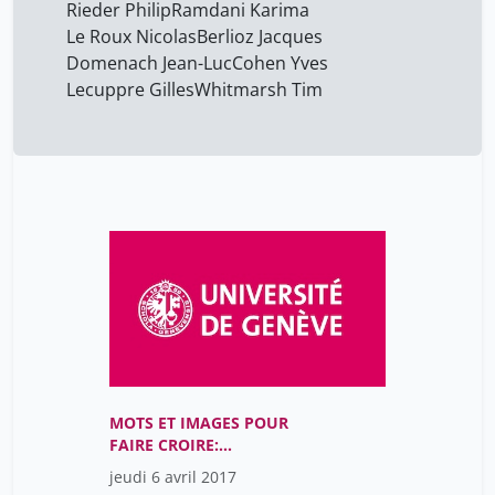
Rieder Philip
Ramdani Karima
Le Roux Nicolas
Berlioz Jacques
Domenach Jean-Luc
Cohen Yves
Lecuppre Gilles
Whitmarsh Tim
MOTS ET IMAGES POUR
FAIRE CROIRE:
PRÉDICATION ET
jeudi 6 avril 2017
HAGIOGRAPHIE DANS