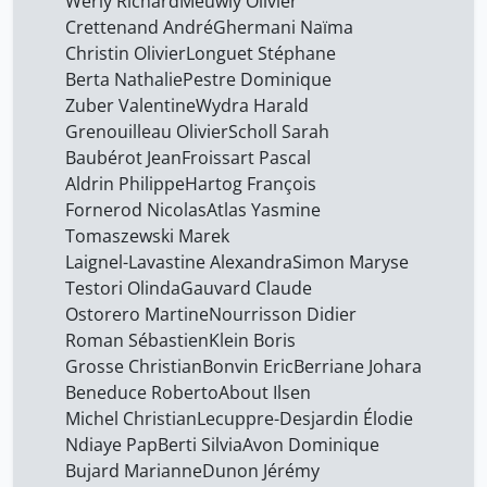
Werly Richard
Meuwly Olivier
Crettenand André
Ghermani Naïma
Christin Olivier
Longuet Stéphane
Berta Nathalie
Pestre Dominique
Zuber Valentine
Wydra Harald
Grenouilleau Olivier
Scholl Sarah
Baubérot Jean
Froissart Pascal
Aldrin Philippe
Hartog François
Fornerod Nicolas
Atlas Yasmine
Tomaszewski Marek
Laignel-Lavastine Alexandra
Simon Maryse
Testori Olinda
Gauvard Claude
Ostorero Martine
Nourrisson Didier
Roman Sébastien
Klein Boris
Grosse Christian
Bonvin Eric
Berriane Johara
Beneduce Roberto
About Ilsen
Michel Christian
Lecuppre-Desjardin Élodie
Ndiaye Pap
Berti Silvia
Avon Dominique
Bujard Marianne
Dunon Jérémy