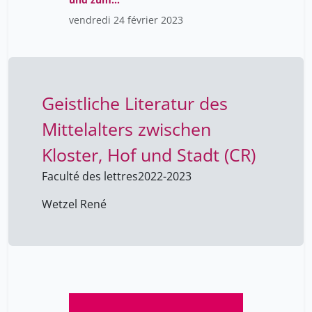
berelowitch wladimir
frühneuzeitlichen
42
vendredi 24 février 2023
Theater (CR)
giraut frédéric
42
grandjean michel
42
helg aline
42
Geistliche Literatur des
mongin olivier
42
Mittelalters zwischen
volokhine youri
42
Kloster, Hof und Stadt (CR)
waterlot ghislain
2
Faculté des lettres
2022-2023
Wetzel René