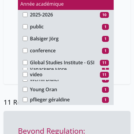
Année académique
2025-2026
10
Type d'accès
2018-2019
1
public
1
Auteur
unige_restricted
10
Balsiger Jörg
1
Type de document
Didier Wernli
10
conference
1
Faculté
Nicolas Levrat
10
cours
10
Global Studies Institute - GSI
11
Type de média
Vanackère Flore
1
video
11
Wernli Didier
1
Young Oran
1
pflieger géraldine
1
11 Résultats
Beyond Regulation: