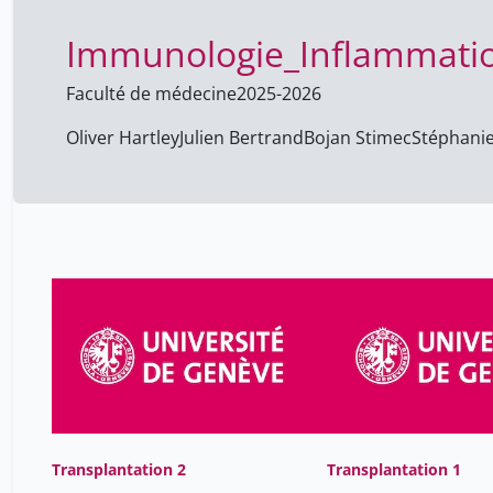
Immunologie_Inflammati
Faculté de médecine
2025-2026
Oliver Hartley
Julien Bertrand
Bojan Stimec
Stéphani
Transplantation 2
Transplantation 1