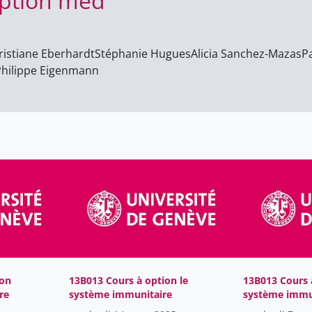
option med
ristiane Eberhardt
Stéphanie Hugues
Alicia Sanchez-Mazas
P
Philippe Eigenmann
ion
13B013 Cours à option le
13B013 Cours 
re
système immunitaire
système immu