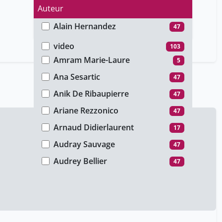
Auteur
Alain Hernandez
47
Type de média
Alicia Sanchez-Mazas
17
video
103
Amram Marie-Laure
5
Ana Sesartic
47
Anik De Ribaupierre
47
Ariane Rezzonico
47
Arnaud Didierlaurent
17
Audray Sauvage
47
Audrey Bellier
47
Aurélie Vieux
47
Axel Finchk
17
Axel Marion
47