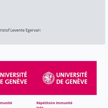
Jean-Blaise Claivaz
47
Jean-Claude Albertin
47
Jean-Henry Morin
47
Jean-Philippe Accart
47
ristof Levente Egervari
Jeannette Frey
47
Jornayvaz François
5
Julien Bertrand
31
Julien Da Costa
47
Jörg Seebach
17
Katia Anne Villard
6
Kristof Levente Egervari
31
Laure Ognois
47
Mallory Schaub
47
mmunité
Répétitoire immunité
Mallory Schaub Geley
47
inée