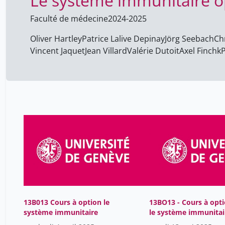
Le systeme immunitaire 
Faculté de médecine
2024-2025
Oliver Hartley
Patrice Lalive Depinay
Jörg Seebach
Ch
Vincent Jaquet
Jean Villard
Valérie Dutoit
Axel Finchk
13B013 Cours à option le
13BO13 - Cours à opt
système immunitaire
le système immunitai