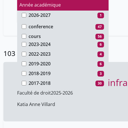
Année académique
2026-2027
1
Type de document
2025-2026
20
conference
47
2024-2025
33
cours
56
2023-2024
6
103 Résultats
2022-2023
4
2019-2020
6
2018-2019
3
Droit pénal spécial I : inf
2017-2018
30
Faculté de droit
2025-2026
Katia Anne Villard