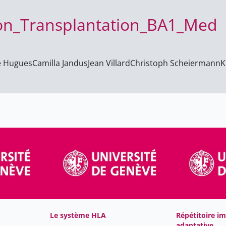
on_Transplantation_BA1_Med
e Hugues
Camilla Jandus
Jean Villard
Christoph Scheiermann
K
Le système HLA
Répétitoire i
adaptative