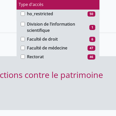
Type d'accès
ho_restricted
50
Faculté
public
46
Division de l’information
1
scientifique
unige_restricted
7
Faculté de droit
6
Faculté de médecine
47
Rectorat
46
ractions contre le patrimoine