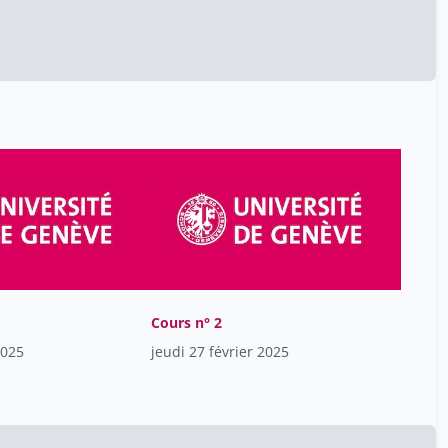
Claire Mouraby
47
Daniel Bourrion
47
Daniela Hahn
47
David Spoerl
3
Denis Gillet
47
Doron Merkler
12
Eliane Blumer
47
Fabio Burgener
5
Hubert Villard
47
Isabelle De Kaenel
47
Cours n° 2
Jacques De Werra
47
2025
jeudi 27 février 2025
Jean Bernon
47
Jean Villard
45