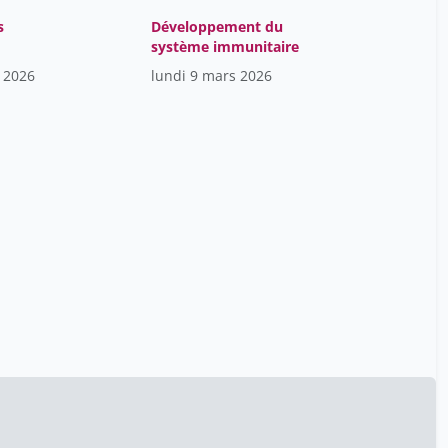
Peter Jandus
2
s
Développement du
système immunitaire
Philippe Eigenmann
15
 2026
lundi 9 mars 2026
Philippe Le Pape
47
Pierre-Yves Burgi
47
Rahel Birri Blezon
47
Regula Graf
47
Richard Dumont
47
Roger Flühler
47
Romain Vaucher
47
Salomé Jaton
47
Seebach Jörg
5
Silvère Mercier
47
Sophie Huber
47