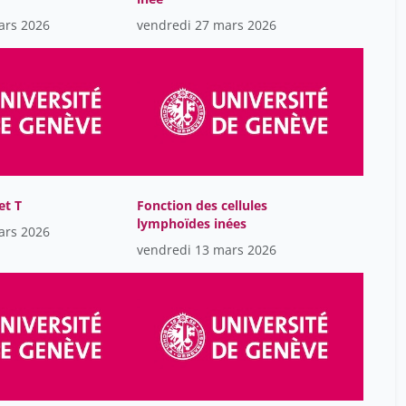
ars 2026
Marc Robinson-Rechavi
vendredi 27 mars 2026
47
Marie Fuselier
47
Marie-Françoise Bisbrouck
47
Martine Collart
47
Mathias Ecoeur
47
Mellifluo Laure
47
et T
Fonction des cellules
Michelle Bergadaà
47
lymphoïdes inées
ars 2026
Nissen Michael
5
vendredi 13 mars 2026
Oliver Hartley
33
Pablo Achard
47
Patrice Lalive Depinay
17
Patrick Ruch
47
Paul Walker
17