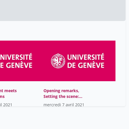
Keller Peter
5
Logeais Elisabeth
5
Renold Marc-André
5
Sykora Sandra
5
Thouvenin Florent
5
Vezina Brigitte
5
Wastiau Boris
5
de Castro Ignacio
5
kenderdine sarah
5
ht meets
Opening remarks,
ums
Setting the scene:
Copyright challenges of
il 2021
mercredi 7 avril 2021
museums, Launch of the
Policy Project
Digitization of Museum
Collections