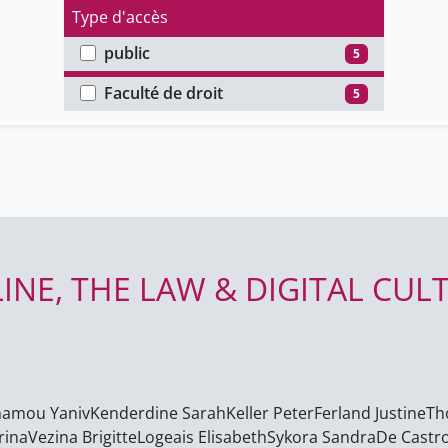
Type d'accès
public
5
Faculté
Faculté de droit
5
E, THE LAW & DIGITAL CULT
amou Yaniv
Kenderdine Sarah
Keller Peter
Ferland Justine
Th
rina
Vezina Brigitte
Logeais Elisabeth
Sykora Sandra
De Castro