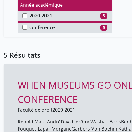
Année académique
2020-2021
5
Type de document
conference
5
5 Résultats
WHEN MUSEUMS GO ONLIN
CONFERENCE
Faculté de droit
2020-2021
Renold Marc-André
David Jérôme
Wastiau Boris
Benh
Fouquet-Lapar Morgane
Garbers-Von Boehm Katha