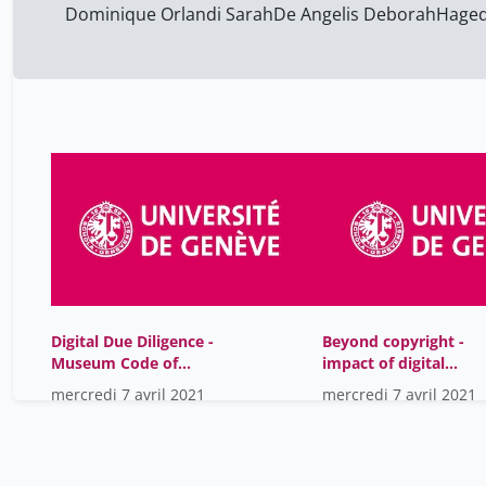
Dominique Orlandi Sarah
De Angelis Deborah
Haged
Digital Due Diligence -
Beyond copyright -
Museum Code of
impact of digital
conduct: practices and
museums on people,
mercredi 7 avril 2021
mercredi 7 avril 2021
legal challenges
Closing Remarks