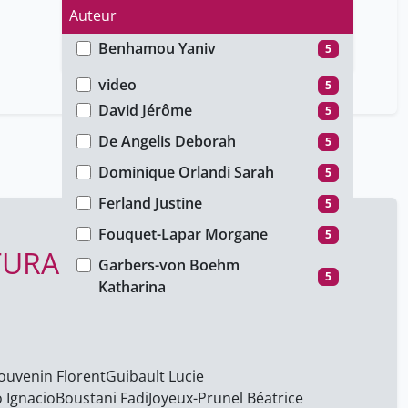
Auteur
Benhamou Yaniv
5
Type de média
Boustani Fadi
5
video
5
David Jérôme
5
De Angelis Deborah
5
Dominique Orlandi Sarah
5
Ferland Justine
5
Fouquet-Lapar Morgane
5
URAL HERITAGE DAY -
Garbers-von Boehm
5
Katharina
Guibault Lucie
5
Hagedorn-Saupe Monika
5
ouvenin Florent
Guibault Lucie
Joyeux-Prunel Béatrice
5
 Ignacio
Boustani Fadi
Joyeux-Prunel Béatrice