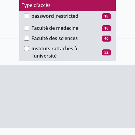
Type d'accès
password_restricted
18
Faculté
public
52
Faculté de médecine
18
unige_restricted
40
Faculté des sciences
40
Instituts rattachés à
52
l'université