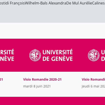
stidi François
Wilhelm-Bals Alexandra
De Mul Aurélie
Caline
21
Visio Romandie 2020-21
Visio Romandi
mardi 8 juin 2021
jeudi 6 mai 20