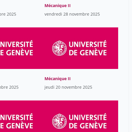
Mécanique II
Favet Jocelyne
14
bre 2025
vendredi 28 novembre 2025
Fontana Pierre
38
Fracasso Tony
18
Frei Constance
38
Ghinescu Cristian
18
Gisin Nicolas
38
Gorostidi François
18
Mécanique II
Gretz Mélanie
38
mbre 2025
jeudi 20 novembre 2025
Hagemann Hans-Rudolf
38
Hostettman Kurt
38
Huber Alain
38
Hurst-Majno Samia
38
Hüppi Petra
18