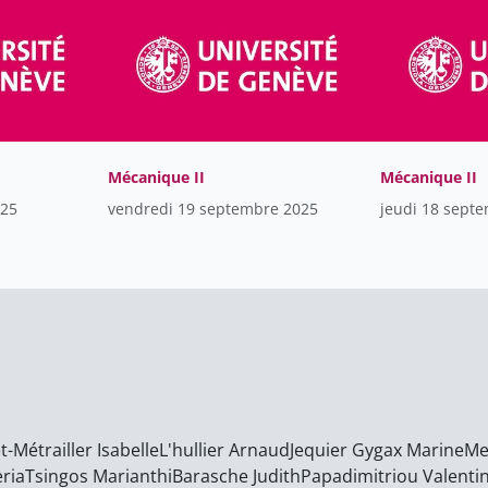
Mécanique II
Mécanique II
025
vendredi 19 septembre 2025
jeudi 18 sept
-Métrailler Isabelle
L'hullier Arnaud
Jequier Gygax Marine
Me
eria
Tsingos Marianthi
Barasche Judith
Papadimitriou Valenti