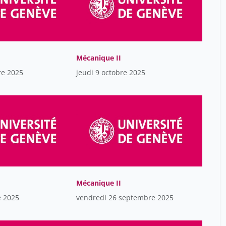
Molinari Gaëlle
14
Morisod Harari Mathilde
18
Mornand Anne
18
Ossipow William
38
Mécanique II
re 2025
Papadimitriou Valentina
jeudi 9 octobre 2025
18
Pelizzone Marco
38
Pellegrini Beatrice
38
Petoud Véronique
38
Philips Dorinda
14
Rochat Thierry
38
Rock Nathalie
18
Mécanique II
Rohr Marie
18
e 2025
vendredi 26 septembre 2025
Romain Vasseur
40