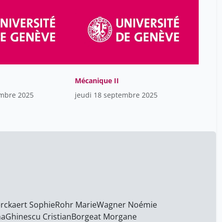
Roussy .
38
Ruchonnet-Métrailler
18
Isabelle
Sahyoun Cyril
18
Sandoz Yves
14
Stathopoulos Eleuthère
Mécanique II
18
embre 2025
jeudi 18 septembre 2025
Stern Jean
38
Sturm Fabienne Xavière
38
Thenaisie Yohann
14
Tsingos Marianthi
18
Vasseur Franck
52
Vasseur Maurer Sabine
18
Veuthey Jean-Luc
38
rckaert Sophie
Rohr Marie
Wagner Noémie
WAC Katarzyna
na
Ghinescu Cristian
Borgeat Morgane
52