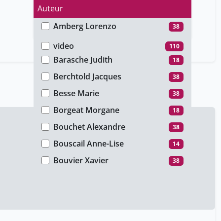
Auteur
Amberg Lorenzo
38
Type de média
Bacqué Bertrand
38
video
110
Barasche Judith
18
Berchtold Jacques
38
Besse Marie
38
Borgeat Morgane
18
Bouchet Alexandre
38
Bouscail Anne-Lise
14
Bouvier Xavier
38
Burri Haran
38
Busnel Catherine
14
Calinescu Ana
18