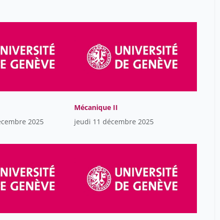
Chehade Hassib
18
Chetail Vincent
38
Chyba Martina
14
Cimorelli Valeria
18
Coppin Géraldine
38
Courvoisier Thierry
38
DEONNA Julien
Mécanique II
38
écembre 2025
jeudi 11 décembre 2025
De Mul Aurélie
18
Desplands Béatrice
38
Dominicé Dao Melissa
38
Dubois-dit-Bonclaude
38
Stéphane
Dupuis Sylviane
38
Elsig Frédéric
38