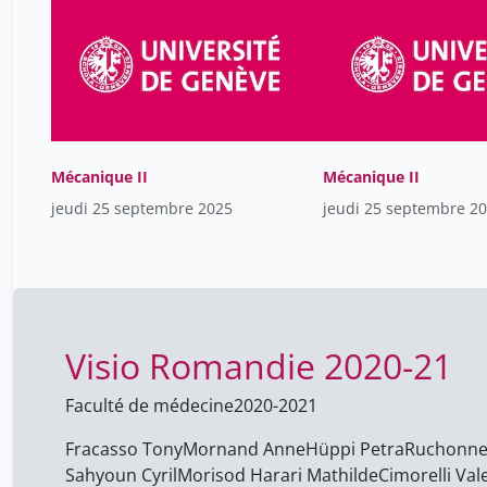
Mécanique II
Mécanique II
jeudi 25 septembre 2025
jeudi 25 septembre 2
Visio Romandie 2020-21
Faculté de médecine
2020-2021
Fracasso Tony
Mornand Anne
Hüppi Petra
Ruchonnet
Sahyoun Cyril
Morisod Harari Mathilde
Cimorelli Val