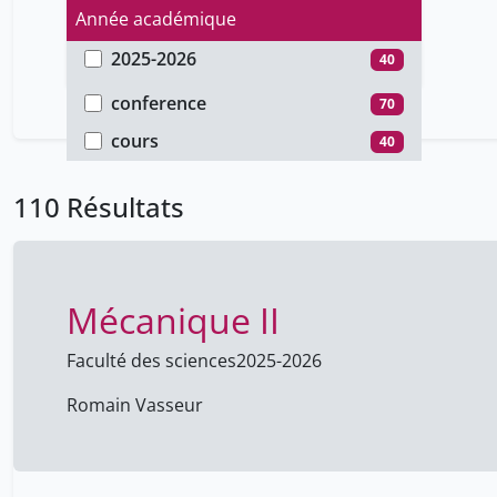
Année académique
2025-2026
40
Type de document
2021-2022
52
conference
70
2020-2021
18
cours
40
110 Résultats
Mécanique II
Faculté des sciences
2025-2026
Romain Vasseur