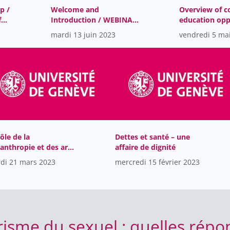
p /
Welcome and
Overview of c
f
Introduction / WEBINAR
education opp
s
«The role of charities
related to phi
mardi 13 juin 2023
vendredi 5 ma
and business entities in
and the non-fo
e»
the restoration of
sector in Swit
Ukraine»
collaboration 
SwissFoundat
proFonds
ôle de la
Dettes et santé – une
lanthropie et des arts
affaire de dignité
r construire le
di 21 mars 2023
mercredi 15 février 2023
de de demain
risme du sexuel : quelles répo