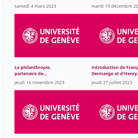
pratique humanitaire
samedi 4 mars 2023
mardi 19 décembre 2
La philanthropie,
Introduction de Franç
partenaire de
Dermange et d'Henry
l'engagement
Peter au thème
jeudi 16 novembre 2023
jeudi 27 juillet 2023
démocratique des
"Philantropie et
jeunes?
Religions".