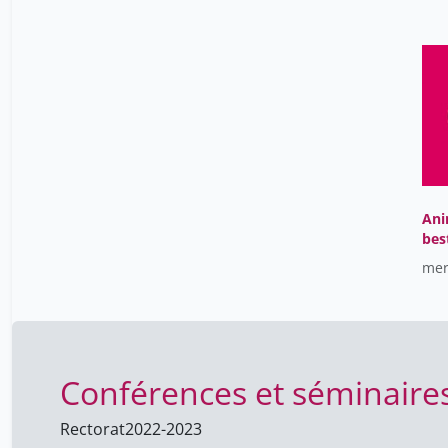
2013-2014
8
2010-2011
1
2004-2005
12
Ani
bes
la 
mer
Conférences et séminaire
Rectorat
2022-2023