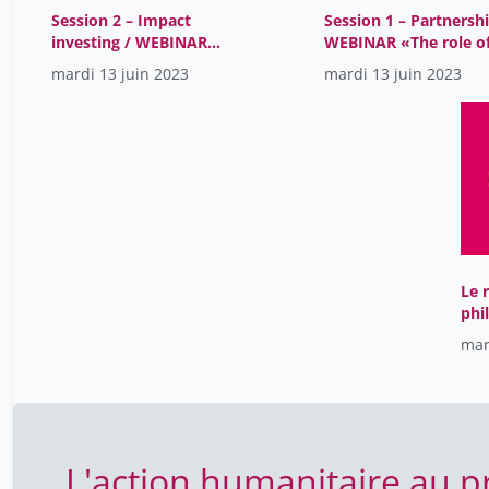
Session 2 – Impact
Session 1 – Partnershi
investing / WEBINAR
WEBINAR «The role o
«The role of charities
charities and busines
mardi 13 juin 2023
mardi 13 juin 2023
and business entities in
entities in the
the restoration of
restoration of Ukrain
Ukraine»
Le r
phi
pou
mar
mon
L'action humanitaire au p