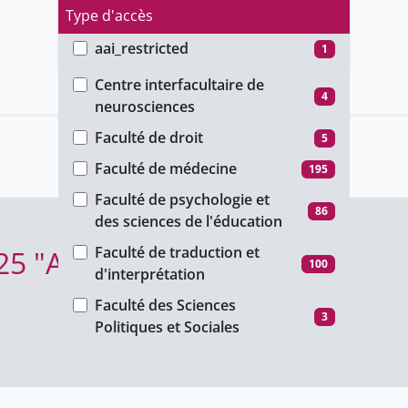
Type d'accès
aai_restricted
1
Faculté
group_restricted
69
Centre interfacultaire de
4
neurosciences
ho_restricted
139
Faculté de droit
5
password_restricted
150
Faculté de médecine
195
public
279
Faculté de psychologie et
unige_restricted
167
86
des sciences de l'éducation
Faculté de traduction et
025 "Animal"
100
d'interprétation
Faculté des Sciences
3
Politiques et Sociales
Faculté des lettres
73
Faculté des sciences
77