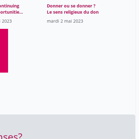
ontinuing
Donner ou se donner ?
Benhamou Yaniv
3
ortunities
Le sens religieux du don
lanthropy
Beniston Martin
34
i 2023
mardi 2 mai 2023
r-profit
Beretta Francesco
zerland, in
34
with
Berfin Zeynep Özgür
1
ions and
Bernard Thea
8
Bernasconi Maria
4
Berney Sandra
1
Bertacchi Massimiliano
8
Bertoli Guillaume
16
Bertrand Romain
18
Besse Marie
34
Besson Jacques
3
nses?
Bianchi Alessandra
34