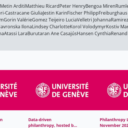
Metin Arditi
Matthieu Ricard
Peter Henry
Bengoa Miren
Rumle
ri-Castracane Giulia
Jestin Karin
Fischer Philipp
Freiburghaus 
ïm
Gorin Valérie
Gomez Teijeiro Lucia
Velletri Johanna
Ramirez
avronska Ilona
Lindsey Charlotte
Korol Volodymyr
Kostiv Mar
na
Atassi Lara
Burutaran Ane Casajús
Hansen Cynthia
Renand
in
Data-driven
Philanthropy 
philanthropy, hosted by
November 20