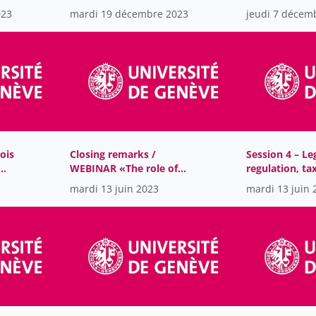
Edmond de Rothschild
|Corporate ph
023
mardi 19 décembre 2023
jeudi 7 décem
Foundations Chair in
through corpo
Behavioural
foundations –
Philanthropy
opportunities
challenges
ois
Closing remarks /
Session 4 – Le
WEBINAR «The role of
regulation, ta
charities and business
governance /
mardi 13 juin 2023
mardi 13 juin 
entities in the
«The role of c
restoration of Ukraine»
and business e
the restoratio
Ukraine»