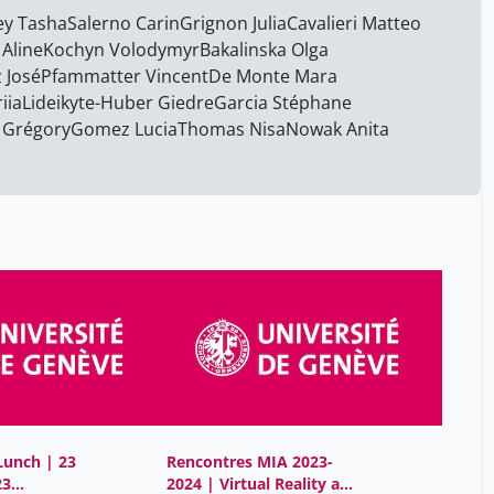
Atlani-Duault Laetitia
25
y Tasha
Salerno Carin
Grignon Julia
Cavalieri Matteo
Atlas Yasmine
18
Aline
Kochyn Volodymyr
Bakalinska Olga
 José
Pfammatter Vincent
De Monte Mara
Audiovisuel Cmu
27
iia
Lideikyte-Huber Giedre
Garcia Stéphane
Aurita Aurélia
7
 Grégory
Gomez Lucia
Thomas Nisa
Nowak Anita
Axel Finchk
17
Ayeb Habib
34
Bachmann Delphine
17
Backes-Gellner Uschi
4
Bagnoud Gérard
34
Bakalinska Olga
17
Balavoine Michael
7
Barasche Judith
18
Barazzone Constance
17
Lunch | 23
Rencontres MIA 2023-
23
2024 | Virtual Reality as