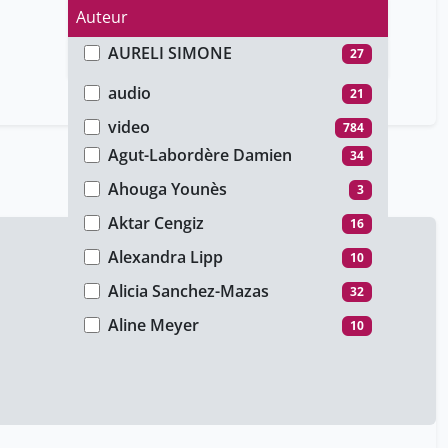
Auteur
AURELI SIMONE
27
Type de média
Abramowicz Marc
39
audio
21
Adam Cécile
8
video
784
Agut-Labordère Damien
34
Ahouga Younès
3
Aktar Cengiz
16
Alexandra Lipp
10
Alicia Sanchez-Mazas
32
Aline Meyer
10
Aline Meyer
4
Amacher Korine
41
Amade-Escot Chantal
8