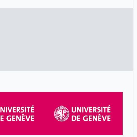
Borgeat Morgane
35
Borradori Cristina
7
Borradori Tolsa Cristina
52
Bourbonnais Nicole
25
Bourg Dominique
34
Bourgeron Thomas
4
Bouvier Paul
25
Boyadgian Benji
34
Braillard Olivia
16
Brembilla Nicolo
32
Brero Thalia
18
Briegel Françoise
18
Brisset Claire-Akiko
18