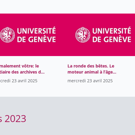
Faculté des sciences de la
1
société
Faculté des sciences
1
économiques et sociales
Geneva school of economics
4
and management
Global Studies Institute - GSI
24
malement vôtre: le
La ronde des bêtes. Le
Institut universitaire de
8
tiaire des archives de
moteur animal à l’âge
formation des enseignants
RTS
industriel
credi 23 avril 2025
mercredi 23 avril 2025
Instituts rattachés à
3
l'université
Les autres productions de
59
l'université de Genève
s 2023
Rectorat
104