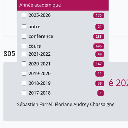
Année académique
2025-2026
175
Type de document
2024-2025
179
autre
21
2023-2024
68
conference
288
2022-2023
92
cours
496
805 Résultats
2021-2022
48
2020-2021
147
2019-2020
11
Festival Histoire et Cité 2
2018-2019
38
Rectorat
2017-2018
2025-2026
1
2016-2017
5
Sébastien Farré
 Floriane Audrey Chassaigne
2015-2016
3
2014-2015
16