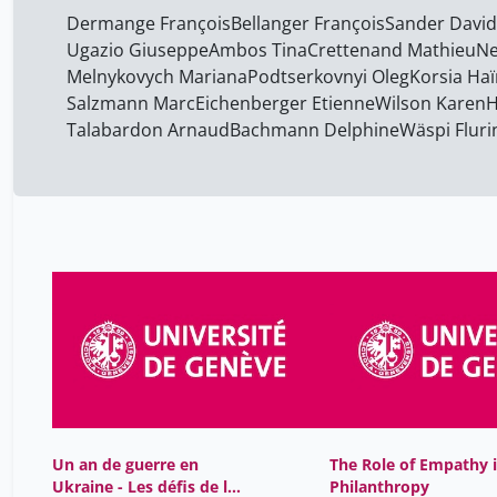
Dermange François
Bellanger François
Sander David
Ugazio Giuseppe
Ambos Tina
Crettenand Mathieu
Ne
Melnykovych Mariana
Podtserkovnyi Oleg
Korsia Ha
Salzmann Marc
Eichenberger Etienne
Wilson Karen
H
Talabardon Arnaud
Bachmann Delphine
Wäspi Fluri
Un an de guerre en
The Role of Empathy 
Ukraine - Les défis de la
Philanthropy