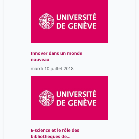
Bibliothèques
Rochat Thierry
38
Municipales de Genève.
Roger Flühler
45
Romain Vaucher
45
Romero Rodriguez Luz
14
Rosset Veronique
5
Innover dans un monde
Roussy .
38
nouveau
Rush Laurie
mardi 10 juillet 2018
8
Römer Thomas
1
Sachs Guedj Noémie
14
Saint-Raymond Léa
8
Salomé Jaton
45
Sans Apolline
8
E-science et le rôle des
Schmidt Christophe
1
bibliothèques de