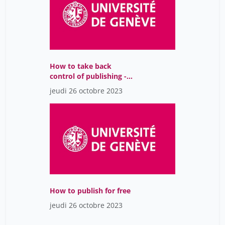
Hubert Villard
45
Hurst-Majno Samia
38
Isabelle De Kaenel
45
Jackson Yves
38
How to take back
control of publishing -
Jacot-Descombes Caroline
14
Shifting away from
jeudi 26 octobre 2023
private publishers
Jacques De Werra
45
Jacques Serratrice
7
Janssen Dora
8
Jean Bernon
45
Jean-Blaise Claivaz
45
Jean-Claude Albertin
45
How to publish for free
Jean-Henry Morin
45
jeudi 26 octobre 2023
Jean-Philippe Accart
45