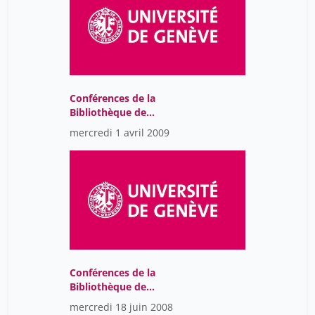
Béatrice Leemann
7
Bélanger Guy
45
Bétrancourt Mireille
45
Camille Thomas
45
Conférences de la
Bibliothèque de
Carvajal Sanchez Fernando
8
l’Université de Genève
mercredi 1 avril 2009
Catesi Corrado
8
Cedenõ Cindy
14
Chatelain Thierry
14
Chetail Vincent
38
Chladek Isabelle
14
Christian Aliverti
45
Conférences de la
Christophe Lamy
Bibliothèque de
45
l’Université de Genève
mercredi 18 juin 2008
Claire Mouraby
45
2018