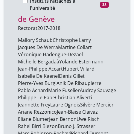
Instituts rattachés à
38
Bibliothèque de l’Université
Arias Émilie
14
l'université
Audray Sauvage
de Genève
45
Rectorat
95
Audrey Bellier
45
Rectorat
2017-2018
Aurélie Vieux
45
Mallory Schaub
Christophe Lamy
Aviva Sugar Chmiel
Jacques De Werra
Martine Collart
1
Véronique Hadengue-Dezael
Axel Marion
45
Michelle Bergadaà
Yolande Estermann
Bacqué Bertrand
38
Jean-Philippe Accart
Hubert Villard
Isabelle De Kaenel
Denis Gillet
Badré Maéva
14
Pierre-Yves Burgi
Anik De Ribaupierre
Bajwa Nadia
1
Pablo Achard
Marie Fuselier
Audray Sauvage
Philippe Le Pape
Christian Aliverti
Barbara Broers
6
Jeannette Frey
Laure Ognois
Silvère Mercier
Barbara Class
45
Ariane Rezzonico
Jean-Blaise Claivaz
Baumgartner Marc
Eliane Blumer
Jean Bernon
Uwe Risch
14
Rahel Birri Blezon
Bruno J. Strasser
Beniston Martin
1
Marc Robinson-Rechavi
Richard Dumont