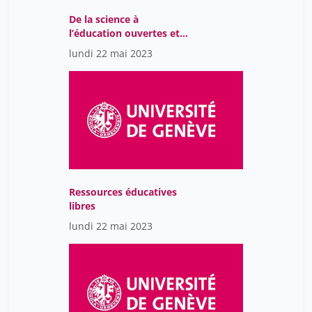
De la science à
Marée Marcel
8
l’éducation ouvertes et
Mathias Ecoeur
libres
45
lundi 22 mai 2023
Maurer Jean-Luc
38
Maurer Roland
38
Mellifluo Laure
45
Meyer Anthony
8
Michelle Bergadaà
45
Miranda Ferdinando
15
Ressources éducatives
libres
Moncada Isabelle
1
lundi 22 mai 2023
Monica Escher
7
Moschopoulos Denis
8
Mosconi Nicole
8
Mussard Danièle
14