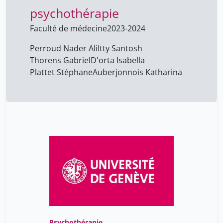
psychothérapie
Picard Fabienne
5
Plattet Stéphane
Faculté de médecine
2023-2024
3
Schwartz Sophie
5
Perroud Nader Ali
Itty Santosh
Thorens Gabriel
D'orta Isabella
Thorens Gabriel
8
Plattet Stéphane
Auberjonnois Katharina
spiridon mona
5
vuilleumier Patrik
5
Psychothérapie