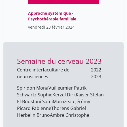
Approche systémique -
Psychothérapie familiale
vendredi 23 février 2024
Semaine du cerveau 2023
Centre interfacultaire de
2022-
neurosciences
2023
Spiridon Mona
Vuilleumier Patrik
Schwartz Sophie
Kerzel Dirk
Kaiser Stefan
El-Boustani Sami
Marozeau Jérémy
Picard Fabienne
Thorens Gabriel
Herbelin Bruno
Ambre Christophe