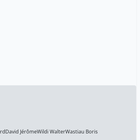
Thoenig Mathias
1
Wastiau Boris
14
Wildi Walter
14
levrat nicolas
14
ard
David Jérôme
Wildi Walter
Wastiau Boris