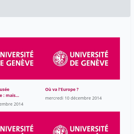
usée
Où va l'Europe ?
e : mais
mercredi 10 décembre 2014
are-t-on
cembre 2014
s ?