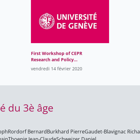
First Workshop of CEPR
Research and Policy
Network on “Preventing
vendredi 14 février 2020
Conflict: Policies for
Peace”
té du 3è âge
toph
Rordorf Bernard
Burkhard Pierre
Gaudet-Blavignac Rich
vain
Thoenig Jean-Claude
Schweizer Daniel