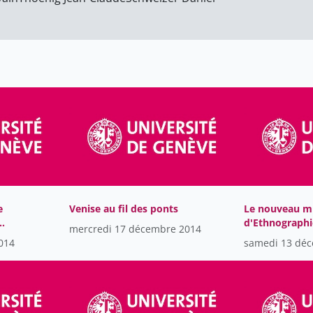
e
Venise au fil des ponts
Le nouveau m
d'Ethnographi
mercredi 17 décembre 2014
comment prép
014
samedi 13 dé
des exposition