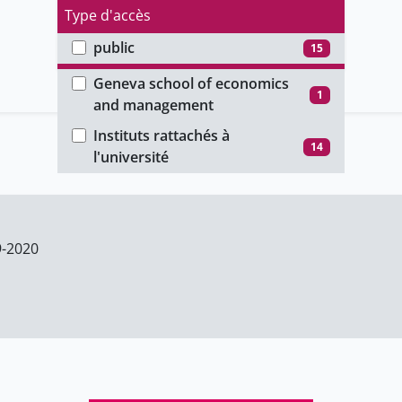
Type d'accès
public
15
Faculté
Geneva school of economics
1
and management
Instituts rattachés à
14
l'université
9-2020