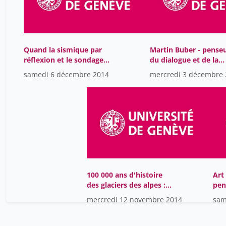
Quand la sismique par
Martin Buber - pense
réflexion et le sondage
du dialogue et de la
acoustique s'en mêlent :
rencontre
samedi 6 décembre 2014
mercredi 3 décembre 
100 000 ans d'histoire
Art
des glaciers des alpes :
pen
du temps des
Mal
mercredi 12 novembre 2014
sam
mammouths à
aujourd'hui