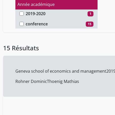
Année académique
2019-2020
1
Type de document
2014-2015
14
conference
15
15 Résultats
Geneva school of economics and management
201
Rohner Dominic
Thoenig Mathias