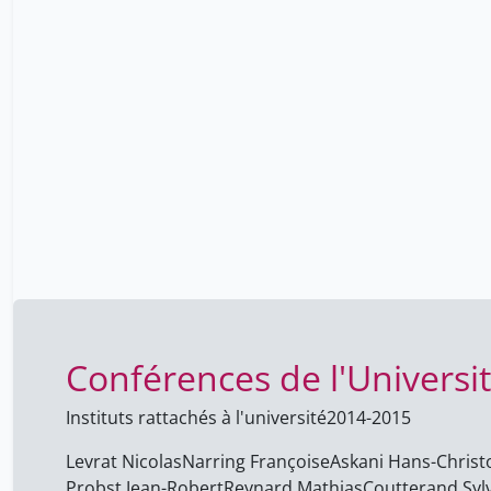
Conférences de l'Universi
Instituts rattachés à l'université
2014-2015
Levrat Nicolas
Narring Françoise
Askani Hans-Chris
Probst Jean-Robert
Reynard Mathias
Coutterand Syl