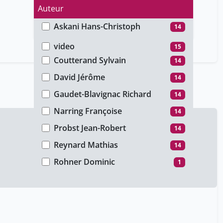
Auteur
Askani Hans-Christoph
14
Type de média
Burkhard Pierre
14
video
15
Coutterand Sylvain
14
David Jérôme
14
Gaudet-Blavignac Richard
14
Narring Françoise
14
Probst Jean-Robert
14
Reynard Mathias
14
Rohner Dominic
1
Rordorf Bernard
14
Schweizer Daniel
14
Thoenig Jean-Claude
14