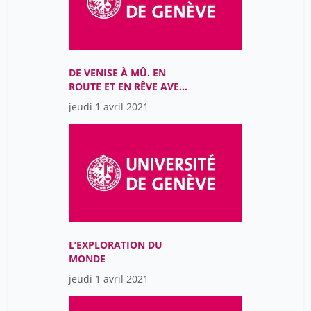
Béchara Soha
28
CALMY Oriane
1
COHEN-LAROQUE Julia
1
DE VENISE À MÛ. EN
ROUTE ET EN RÊVE AVEC
Callamard Agnès
1
CORTO MALTESE
jeudi 1 avril 2021
Calmy Alexandra
37
Calvet Silvia Marquez
19
Calvi Fabrizio
28
Cantoreggi Nicola
10
Cantwell Nigel
1
Capelle-Dumont Philippe
1
L’EXPLORATION DU
Carbonnier Gilles
8
MONDE
Chalamet Christophe
2
jeudi 1 avril 2021
Chapoutot Johann
28