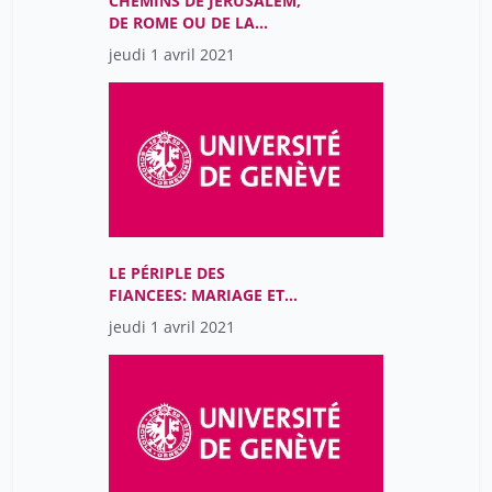
CHEMINS DE JÉRUSALEM,
Crittin Pascal
DE ROME OU DE LA
28
MECQUE
jeudi 1 avril 2021
Crocoll Natacha
18
Cœur Clarisse
19
DIAGBOUGA Mannekomba
1
Roxane
Daquin Alice
4
Darbellay Frederic
1
Daval Diane
LE PÉRIPLE DES
4
FIANCEES: MARIAGE ET
David Bastien
19
POLITIQUE À LA
jeudi 1 avril 2021
RENAISSANCE
David Jérôme
18
Davodeau Etienne
28
De Belloy Camille
1
De Colle Simone
8