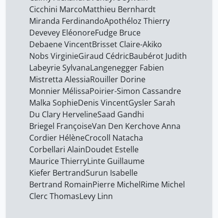
Bah Yabi Perrine
19
Cicchini Marco
Matthieu Bernhardt
Miranda Ferdinando
Bailly Jean-Christophe
Apothéloz Thierry
1
Devevey Eléonore
Fudge Bruce
Barclay John M.G
1
Debaene Vincent
Brisset Claire-Akiko
Bartolomei Javier
19
Nobs Virginie
Giraud Cédric
Baubérot Judith
Labeyrie Sylvana
Langenegger Fabien
Baubérot Judith
18
Mistretta Alessia
Rouiller Dorine
Beauvois Frédérique
28
Monnier Mélissa
Poirier-Simon Cassandre
Malka Sophie
Denis Vincent
Gysler Sarah
Bekirov Anthony
11
Du Clary Herveline
Saad Gandhi
Bellamy Richard
5
Briegel Françoise
Van Den Kerchove Anna
Bello Javier
Cordier Hélène
Crocoll Natacha
19
Corbellari Alain
Doudet Estelle
Bellucci Mauro
28
Maurice Thierry
Linte Guillaume
Bennani Réda
28
Kiefer Bertrand
Surun Isabelle
Bertrand Romain
Pierre Michel
Rime Michel
Berger Jean-François
28
Clerc Thomas
Levy Linn
Berndt Daniel
11