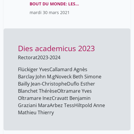
BOUT DU MONDE: LES
Fijalkow Yankel
4
VOYAGES DANS LE
mardi 30 mars 2021
JAPON D’AUTREFOIS
Firmin Lea
19
Flahault Antoine
1
Flandin Simon
3
Dies academicus 2023
Fleury Nicolas
8
Rectorat
2023-2024
Floriane Muller
60
Flückiger Yves
Callamard Agnès
Flückiger Yves
3
Barclay John M.g
Noveck Beth Simone
Follonier Martine
19
Bailly Jean-Christophe
Duflo Esther
Fondetec
Blanchet Thérèse
Oltramare Yves
19
Oltramare Inez
Cravatt Benjamin
Fontannaz Diana
28
Graziani Mara
Arbez Tess
Hiltpold Anne
Fornerod Nicolas
18
Mathieu Thierry
Fournier Coralie
2
Foussard Cédric
17