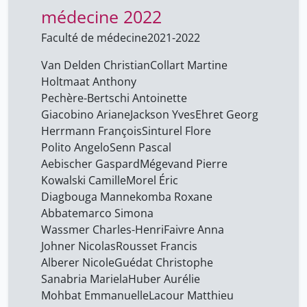
Gaudet Pascale
médecine 2022
4
Genecand Camille
19
Faculté de médecine
2021-2022
Genevay Stéphane
19
Van Delden Christian
Collart Martine
Holtmaat Anthony
Ghislain Waterlot
1
Pechère-Bertschi Antoinette
Giacobino Ariane
1
Giacobino Ariane
Jackson Yves
Ehret Georg
Gianni Matteo
5
Herrmann François
Sinturel Flore
Polito Angelo
Senn Pascal
Gil Lopez Irène
4
Aebischer Gaspard
Mégevand Pierre
Giovanna Di Marzo
Kowalski Camille
Morel Éric
60
Serugendo
Diagbouga Mannekomba Roxane
Abbatemarco Simona
Girardet Edward
8
Wassmer Charles-Henri
Faivre Anna
Giraud Cédric
18
Johner Nicolas
Rousset Francis
Giuliani Gregory
Alberer Nicole
Guédat Christophe
2
Sanabria Mariela
Huber Aurélie
Giuseppe Ugazio
60
Mohbat Emmanuelle
Lacour Matthieu