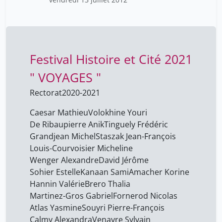
Arnaud Lhullier
17
Arsever Sara
19
Atlas Yasmine
18
Festival Histoire et Cité 2021
Aude Nguyen
21
" VOYAGES "
Aurélia Marques Oliveira
60
Aversano ​Alizé
Rectorat
2020-2021
19
Aymon Benoît
28
Caesar Mathieu
Volokhine Youri
De Ribaupierre Anik
Tinguely Frédéric
Azamede Kokou
28
Grandjean Michel
Staszak Jean-François
BAE Namu
1
Louis-Courvoisier Micheline
BEAUD LEA
Wenger Alexandre
David Jérôme
1
Sohier Estelle
Kanaan Sami
Amacher Korine
BECHTEL Salomé
1
Hannin Valérie
Brero Thalia
Babic Andrej
19
Martinez-Gros Gabriel
Fornerod Nicolas
Atlas Yasmine
Souyri Pierre-François
Baccaro Lucio
5
Calmy Alexandra
Venayre Sylvain