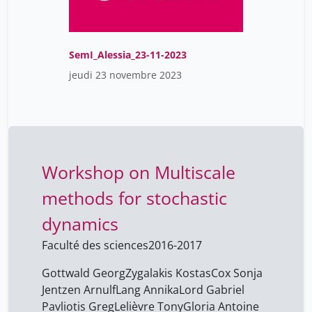
SemI_Alessia_23-11-2023
jeudi 23 novembre 2023
Workshop on Multiscale
methods for stochastic
dynamics
Faculté des sciences
2016-2017
Gottwald Georg
Zygalakis Kostas
Cox Sonja
Jentzen Arnulf
Lang Annika
Lord Gabriel
Pavliotis Greg
Lelièvre Tony
Gloria Antoine