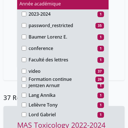
Année académique
2023-2024
1
Type d'accès
2022-2023
26
password_restricted
35
Auteur
2020-2021
8
public
2
Baumer Lorenz E.
1
Type de document
2016-2017
1
Cox Sonja
1
conference
1
Faculté
2014-2015
1
Furrer Pascal
1
cours
36
Faculté des lettres
1
Type de média
Gloria Antoine
1
Faculté des sciences
10
video
37
Gottwald Georg
1
Formation continue
26
Jentzen Arnulf
1
Lang Annika
1
37 Résultats
Lelièvre Tony
1
Lord Gabriel
1
MAS Toxicology 2022-2024
Pavliotis Greg
1