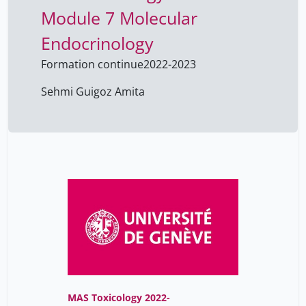
Module 7 Molecular
Sadeghipour Farshid
1
Sehmi Guigoz Amita
Endocrinology
34
Zygalakis Kostas
1
Formation continue
2022-2023
Sehmi Guigoz Amita
MAS Toxicology 2022-