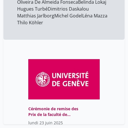
Oliveira De Almeida Fonseca
Belinda Lokaj
Hugues Turbé
Dimitrios Daskalou
Matthias Jarlborg
Michel Godel
Léna Mazza
Thilo Köhler
Cérémonie de remise des
Prix de la faculté de
médecine 2025
lundi 23 juin 2025