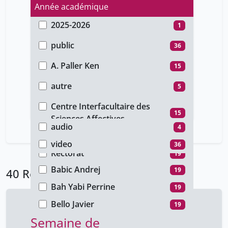
Année académique
2025-2026
1
Type d'accès
2020-2021
19
public
36
Auteur
2018-2019
1
unige_restricted
4
A. Paller Ken
15
Type de document
2016-2017
15
Albert ​Ingeborg
19
autre
5
Faculté
4
Anderson ​Samantha
19
conference
35
Centre Interfacultaire des
Type de média
15
Antoine Geissbuhler
Sciences Affectives
1
audio
4
Aurélien Lathuilière
Faculté de médecine
1
1
video
36
Aversano ​Alizé
Rectorat
19
19
Babic Andrej
19
40 Résultats
Bah Yabi Perrine
19
Bello Javier
19
Semaine de
Bernard Lescaze
1