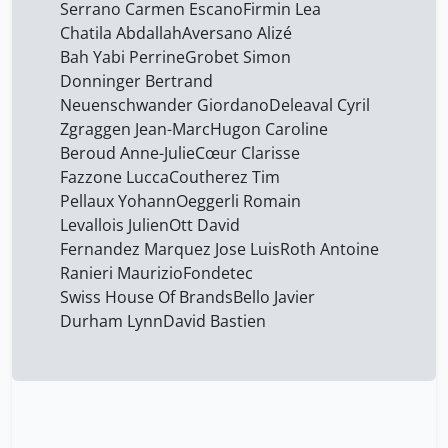
Serrano Carmen Escano
Firmin Lea
Deleaval Cyril
19
Chatila Abdallah
Aversano ​Alizé
Desmis Virginie
19
Bah Yabi Perrine
Grobet Simon
Donninger Bertrand
Donninger Bertrand
19
Neuenschwander Giordano
Deleaval Cyril
Durham Lynn
19
Zgraggen Jean-Marc
Hugon Caroline
Elfering Achim
Beroud Anne-Julie
Cœur Clarisse
15
Fazzone Lucca
Coutherez Tim
Fatio Antoine
19
Pellaux Yohann
Oeggerli Romain
Fazzone Lucca
19
Levallois Julien
Ott David
Fernandez Marquez Jose Luis
Roth Antoine
Fehr Ernst
15
Ranieri Maurizio
Fondetec
Fernandez Marquez Jose
Swiss House Of Brands
Bello Javier
19
Luis
Durham Lynn
David Bastien
Firmin Lea
19
Fondetec
19
GRANDJEAN Didier
15
Gambardella Antonio
19