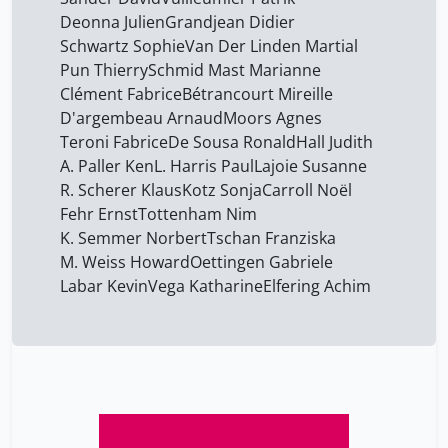
Deonna Julien
Grandjean Didier
Schwartz Sophie
Van Der Linden Martial
Pun Thierry
Schmid Mast Marianne
Clément Fabrice
Bétrancourt Mireille
D'argembeau Arnaud
Moors Agnes
Teroni Fabrice
De Sousa Ronald
Hall Judith
A. Paller Ken
L. Harris Paul
Lajoie Susanne
R. Scherer Klaus
Kotz Sonja
Carroll Noël
Fehr Ernst
Tottenham Nim
K. Semmer Norbert
Tschan Franziska
M. Weiss Howard
Oettingen Gabriele
Labar Kevin
Vega Katharine
Elfering Achim