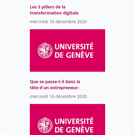
Neuenschwander Giordano
Les 3 piliers de la
19
transformation digitale
Oeggerli Romain
19
mercredi 16 décembre 2020
Oettingen Gabriele
15
Ott David
19
Patrycja Nowak-Sliwinska
1
Pegenaute Blas
19
Pellaux Yohann
19
Pun Thierry
15
Que se passe-t-il dans la
tête d'un entrepreneur-
R. Scherer Klaus
15
mercredi 16 décembre 2020
Ranieri Maurizio
19
Reka Kustrim
19
Roth Antoine
19
Roussin Nicolas
19