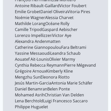
Antoine Ribault-Gaillard
Victor Foubert
Emilie Grobet
Daniel Oliveira
Vitoria Pires
Noémie Wagner
Alessia Charvet
Mathilde Lorang
Océane Rolly
Camille Tripod
Gaspard Aebischer
Lorenzo Impellizzeri
Victor Aye
Alexandra Andenmatten
Catherine Giannopoulou
Fara Beltrami
Yassine Messaoudi
Leandra Schaub
Aouatef Ait-Lounis
Olivier Marmy
Cynthia Rebecca Reymann
Pierre Mégevand
Grégoire Arnoux
Kimberly Kline
Mengzhu Sun
Eleonora Riotto
Jesús Martin-Garcia
Antonia Marie Schäfer
Daniel Benamran
Belen Ponte
Mohamed Asrih
Christian Van Delden
Lena Berchtold
Luigi Francesco Saccaro
Philippe Huguelet