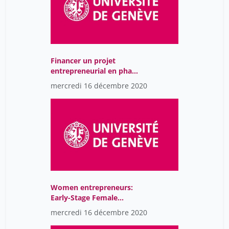
Van der Linden Martial
15
Vega Katharine
15
Wagner Vincent
19
Widmer Caroline
19
Financer un projet
entrepreneurial en phase
Zgraggen Jean-Marc
19
de démarrage
mercredi 16 décembre 2020
de Carvalho Diana
19
de Sousa Ronald
15
de Vries Jan
19
lombardo patrizia
15
sander david
15
scherer klaus rainer
19
Women entrepreneurs:
vuilleumier Patrik
15
Early-Stage Female
Founder Roundtable
mercredi 16 décembre 2020