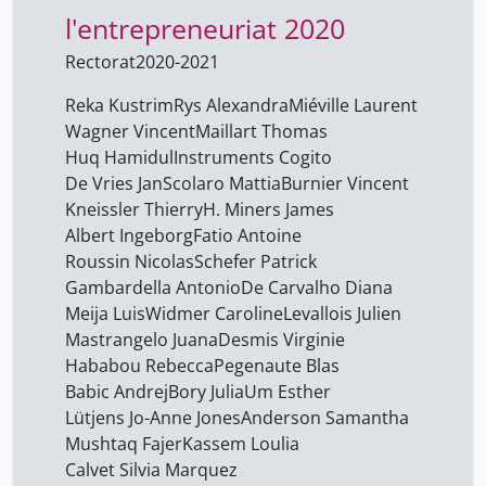
l'entrepreneuriat 2020
Beroud Anne-Julie
19
Bory Julia
Rectorat
2020-2021
19
Burnier Vincent
19
Reka Kustrim
Rys Alexandra
Miéville Laurent
Wagner Vincent
Maillart Thomas
Bétrancourt Mireille
15
Huq Hamidul
Instruments Cogito
Calvet Silvia Marquez
19
De Vries Jan
Scolaro Mattia
Burnier Vincent
Carroll Noël
Kneissler Thierry
H. Miners ​James
15
Albert ​Ingeborg
Fatio Antoine
Chatila Abdallah
19
Roussin Nicolas
Schefer Patrick
Clément Fabrice
15
Gambardella Antonio
De Carvalho Diana
Meija Luis
Widmer Caroline
Levallois ​Julien
Coutherez Tim
19
Mastrangelo Juana
Desmis Virginie
Cœur Clarisse
19
Hababou Rebecca
Pegenaute Blas
Babic Andrej
D'Argembeau Arnaud
Bory Julia
Um Esther
15
Lütjens Jo-Anne Jones
Anderson ​Samantha
DEONNA Julien
15
Mushtaq Fajer
Kassem Loulia
David Bastien
19
Calvet Silvia Marquez