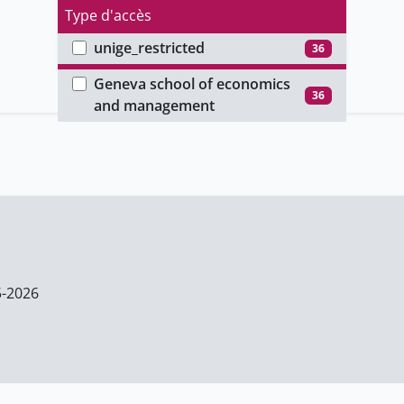
Type d'accès
unige_restricted
36
Faculté
Geneva school of economics
36
and management
5-2026