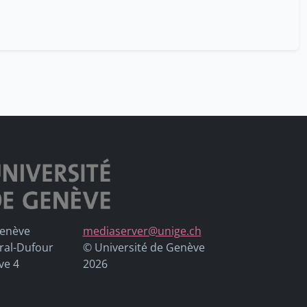
Genève
mediaserver@unige.ch
ral-Dufour
© Université de Genève
ve 4
2026