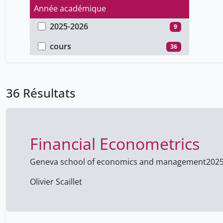
Année académique
2025-2026
9
Type de document
2024-2025
27
cours
36
36 Résultats
Financial Econometrics
Geneva school of economics and management
202
Olivier Scaillet