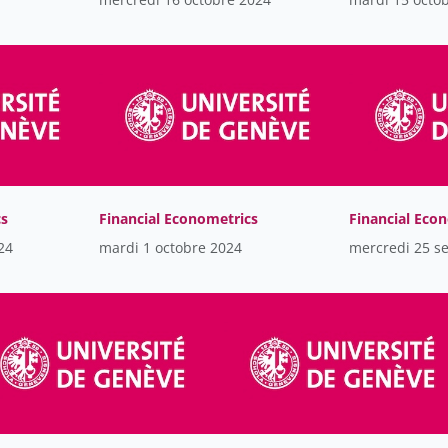
cs
Financial Econometrics
Financial Eco
24
mardi 1 octobre 2024
mercredi 25 s