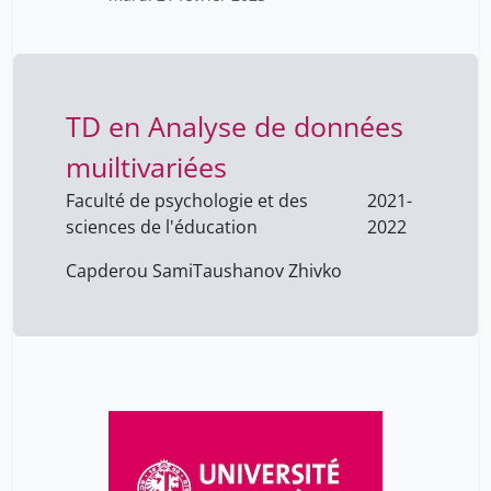
sami-ali mahmoud
1
spiridon mona
5
staszak jean-françois
18
TD en Analyse de données
tinguely frédéric
18
muiltivariées
volokhine youri
52
Faculté de psychologie et des
2021-
von Fürstenberg Adelina
1
sciences de l'éducation
2022
vuilleumier Patrik
5
Capderou Sami
Taushanov Zhivko
zufferey nicolas
1