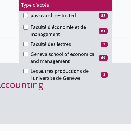
Type d'accès
password_restricted
82
Faculté
public
9
Faculté d'économie et de
61
management
unige_restricted
51
Faculté des lettres
7
Geneva school of economics
69
and management
Les autres productions de
3
l'université de Genève
Accounting