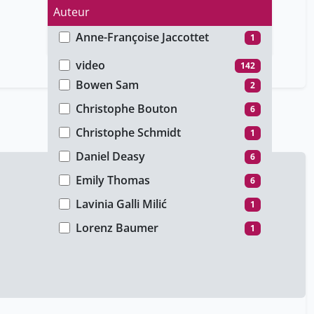
Auteur
Anne-Françoise Jaccottet
1
Type de média
Benoît Burdet
3
video
142
Bowen Sam
2
Christophe Bouton
6
Christophe Schmidt
1
Daniel Deasy
6
Emily Thomas
6
Lavinia Galli Milić
1
Lorenz Baumer
1
Marc Lachièze-Rey
6
Oliver Pooley
6
Patrizia Birchler Emery
1