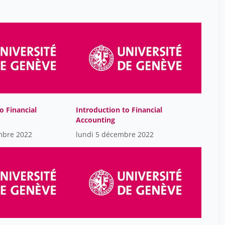
Paul Schubert
1
Philippe Collombert
1
Saakshi Dulani
6
Salem Sam
48
Sam Baron
6
Sam S. Sam S.
48
Sam Salem
o Financial
Introduction to Financial
82
Accounting
Sophie Gallnö
1
mbre 2022
lundi 5 décembre 2022
Valéry Berlincourt
1
Youri Volokhine
1
Élise Coignet
1