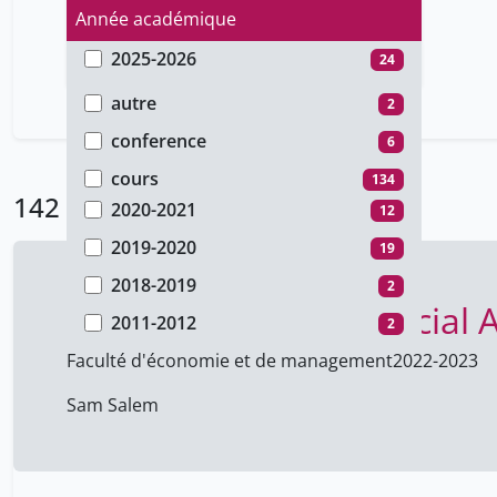
Année académique
2025-2026
24
Type de document
2024-2025
28
autre
2
2022-2023
31
conference
6
2021-2022
24
cours
134
142 Résultats
2020-2021
12
2019-2020
19
2018-2019
2
Introduction to Financial 
2011-2012
2
Faculté d'économie et de management
2022-2023
Sam Salem