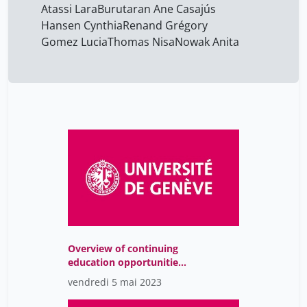
Atassi Lara
Burutaran Ane Casajús
Hansen Cynthia
Renand Grégory
Gomez Lucia
Thomas Nisa
Nowak Anita
Overview of continuing
education opportunities
related to philanthropy
vendredi 5 mai 2023
and the non-for-profit
sector in Switzerland, in