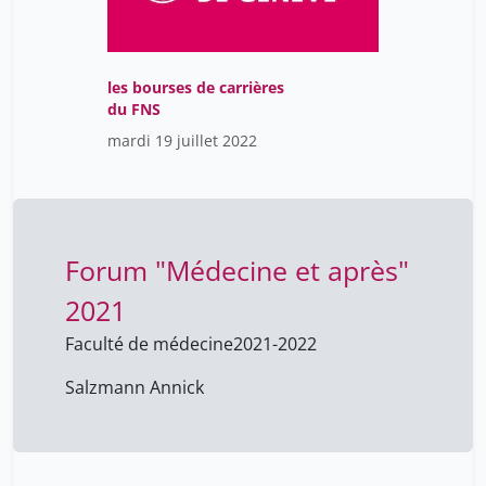
Lindsey Charlotte
17
Louvel Vincent
13
Matthieu Ricard
17
les bourses de carrières
du FNS
Mauperin Marine
13
mardi 19 juillet 2022
Melnykovych Mariana
17
Metin Arditi
17
Mettan Pauline
6
Forum "Médecine et après"
Neri-Castracane Giulia
17
2021
Nguyen Dao
13
Nowak Anita
Faculté de médecine
2021-2022
17
Nuber-Champier Anthony
13
Salzmann Annick
Peter Henry
17
Pfammatter Vincent
17