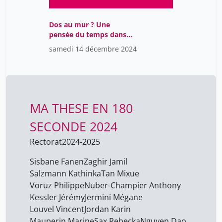
Dos au mur ? Une
pensée du temps dans
l'Ancien Testament
samedi 14 décembre 2024
MA THESE EN 180
SECONDE 2024
Rectorat
2024-2025
Sisbane Fanen
Zaghir Jamil
Salzmann Kathinka
Tan Mixue
Voruz Philippe
Nuber-Champier Anthony
Kessler Jérémy
Jermini Mégane
Louvel Vincent
Jordan Karin
Mauperin Marine
Sax Rebecka
Nguyen Dao