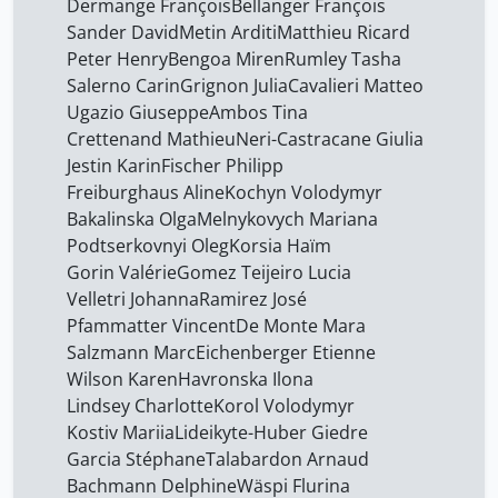
Dermange François
Bellanger François
Sander David
Metin Arditi
Matthieu Ricard
Peter Henry
Bengoa Miren
Rumley Tasha
Salerno Carin
Grignon Julia
Cavalieri Matteo
Ugazio Giuseppe
Ambos Tina
Crettenand Mathieu
Neri-Castracane Giulia
Jestin Karin
Fischer Philipp
Freiburghaus Aline
Kochyn Volodymyr
Bakalinska Olga
Melnykovych Mariana
Podtserkovnyi Oleg
Korsia Haïm
Gorin Valérie
Gomez Teijeiro Lucia
Velletri Johanna
Ramirez José
Pfammatter Vincent
De Monte Mara
Salzmann Marc
Eichenberger Etienne
Wilson Karen
Havronska Ilona
Lindsey Charlotte
Korol Volodymyr
Kostiv Mariia
Lideikyte-Huber Giedre
Garcia Stéphane
Talabardon Arnaud
Bachmann Delphine
Wäspi Flurina