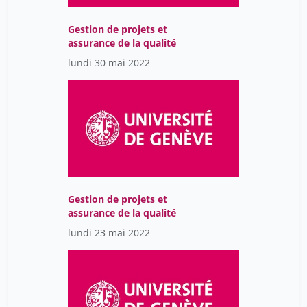
Morvan Xavier
16
Mussard Danièle
Gestion de projets et
14
assurance de la qualité
Muster Caïtucoli Joëlle
14
lundi 30 mai 2022
Mäkelä Jakob
16
Naef Silvia
1
Nagoshi Emi
29
Narring Françoise
9
Nef Serge
9
Niemi Tiia
7
Gestion de projets et
assurance de la qualité
Nom Prénom
7
lundi 23 mai 2022
Nyemchenko Uliana
16
Nyx Prénom
14
Orito Prénom
14