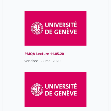
Jacot-Descombes Caroline
14
Jaskólski Pawel
12
Jean-Philippe Uzan
3
Jenn Prénom
14
Johnson Lavinia
14
Josse Pierre
1
PMQA Lecture 11.05.20
Karatolou Dimitra
21
vendredi 22 mai 2020
Keese Alexander
1
Kerkhof Kristoffer
12
Kidikova Severina
7
Knutsen Elinor
14
Kramer Niklas
12
Kraus Cynthia
23