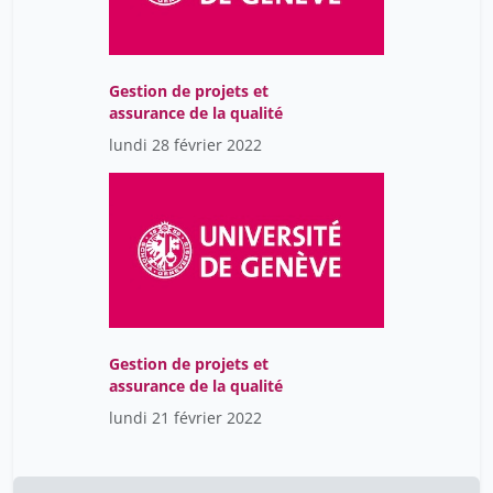
Taithe Bertrand
14
Tamagne Florence
1
Tammekivi Eliise
16
Gestion de projets et
assurance de la qualité
Thiebaut Florian
1
lundi 28 février 2022
Thorel Aude
7
Tissot Karine
1
Tissot Laurent
1
Toepel Ulrike
5
Topini Carolina
1
Tricou Josselin
14
Gestion de projets et
Troccaz Myriam
16
assurance de la qualité
Tsourakis Nikolaos
lundi 21 février 2022
12
Urbain Jean-Didier
1
Vallélian Patrick
1