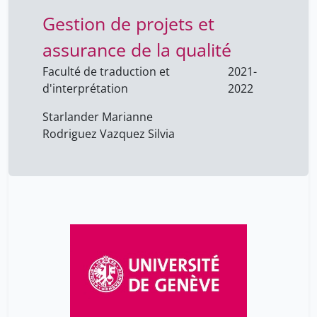
Markarian Quentin
14
Gestion de projets et
Martinou Jean-Claude
3
assurance de la qualité
Mata Pastor Manuel
5
Faculté de traduction et
2021-
Menuz Vincent
21
d'interprétation
2022
Menzel Olivier
21
Starlander Marianne
Meraldi Patrick
7
Rodriguez Vazquez Silvia
Merglen Arnaud
9
Mikulecká Barbora
12
Miranda Ferdinando
14
Moll Steffi
12
Molnar Milan
12
Morel Anne
1
Mortensen Maria
7