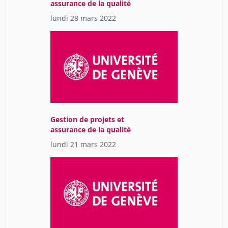
assurance de la qualité
Schaal Benoist
5
lundi 28 mars 2022
Schmidlin Irene
7
Schmidt Leni
12
Schneiter Jonas
1
Schürmann Christoph
16
Siffredi Vanessa
16
Silvestrini Gabriella
1
Gestion de projets et
Silvia Rodriguez Vazquez
assurance de la qualité
4
lundi 21 mars 2022
Simões Sofia
12
Skipper Magdalena
21
Skorzinski Sebastian
16
Sohrmann Marc
21
Soldati-Favre Dominique
1