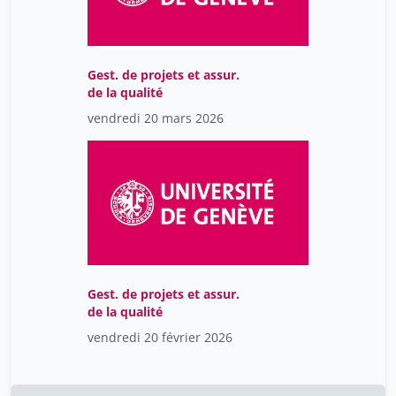
de Wit Guus
12
foehr-janssens yasmina
1
Gest. de projets et assur.
grandjean michel
1
de la qualité
helg aline
1
vendredi 20 mars 2026
perret didier
12
rigoli juan
14
tinguely frédéric
1
von Ritter David
7
ziegler jean
28
Ávila Núria Rodríguez
7
Gest. de projets et assur.
de la qualité
vendredi 20 février 2026