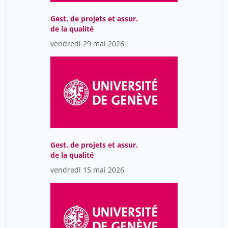
Yaron Michal
23
Gest. de projets et assur.
de la qualité
Yasmine Amhis
3
vendredi 29 mai 2026
Yassine Camille
14
Zaki Myret
7
Zbinden Marc
21
Zelles Tamas
12
Zimmermann Nesa
14
Zufferey Adèle
9
Gest. de projets et assur.
Zwaan Steven
12
de la qualité
baecque antoine de
vendredi 15 mai 2026
1
baudouï rémi
1
dayer caroline
9
de Senarclens Coline
1