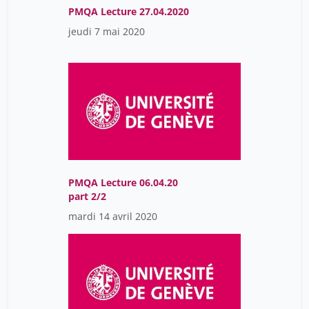
PMQA Lecture 27.04.2020
Kraus Isabelle
7
jeudi 7 mai 2020
Krause Karl-Heinz
21
Kwak Brenda
1
Labarthe Juliette
7
Lacour Jérôme
7
Lagier Samuel
21
Landis Basile
5
Landis Theodor
PMQA Lecture 06.04.20
5
part 2/2
Larson Peter
14
mardi 14 avril 2020
Lawrence David
16
Leclerc Jean
1
Leclerc Lucien
1
Leeson Lorraine
7