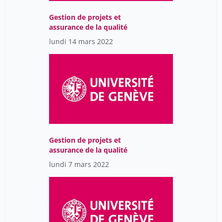
Souyri Pierre-François
1
Gestion de projets et
Spasiano Flavia
21
assurance de la qualité
Spring Christine Sattiva
7
lundi 14 mars 2022
Springborg Andreas
16
Starkenmann Christian
16
Starlander Marianne
13
Stella Alessandro
1
Strampe Lara
12
Strasser Bruno
Gestion de projets et
10
assurance de la qualité
Stricker Damien
16
lundi 7 mars 2022
Subias Sîta
14
Szozda Michal
12
Tag Brigitte
7