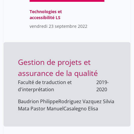
Heinlo Sandra Lisbeth
12
Helliwell Stephen
Technologies et
21
accessibilité LS
Helos Otso
12
vendredi 23 septembre 2022
Henry Luc
21
Herrmann Irène
1
Higelin Diane
7
Gestion de projets et
Hinrichs Johannes
16
assurance de la qualité
Huberson Xavier
1
Faculté de traduction et
Husu Liisa
2019-
7
d'interprétation
2020
Högnadóttir Sara
16
Baudrion Philippe
Rodriguez Vazquez Silvia
Ihne Arnaud
16
Mata Pastor Manuel
Casalegno Elisa
Ismail Marc
1
Ivan Rodriguez
32
Ivan Rodriguez
29