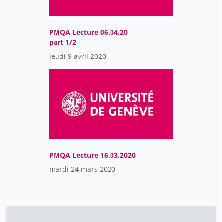
Leroy Didier
21
Lindén Johan
16
PMQA Lecture 06.04.20
part 1/2
Loriol Aurelia
16
jeudi 9 avril 2020
Loroch Vanya
21
Lutz Christian
1
Lutz Karin Gilland
7
Machlout Maya
14
Maex Karen
7
Magni Giorgia
7
PMQA Lecture 16.03.2020
Malet Jean-Baptiste
1
mardi 24 mars 2020
Mandeville Pete
7
Manley Suliana
21
Mantilleri Brigitte
16