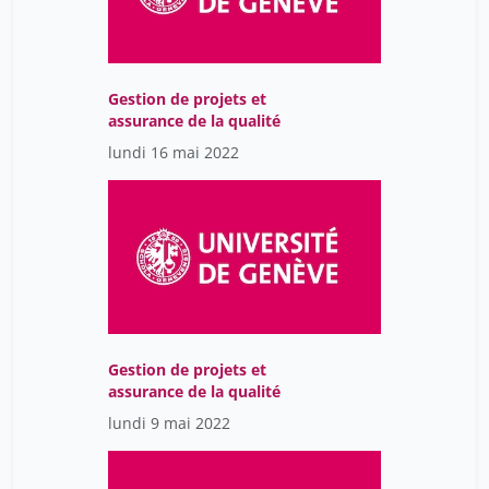
Orozco-Hinojosa Tanya
7
Palazzo Bettina
7
Parini Lorena
14
Gestion de projets et
Pasini Willy
14
assurance de la qualité
Pastorello Thierry
1
lundi 16 mai 2022
Pavard Bibia
1
Pecková Karolina
12
Peensoo Kerttu Maria
16
Peeters Els
12
Petrini Francesco
21
Gestion de projets et
Peytavin Lucile
7
assurance de la qualité
Pitassi Maria-Cristina
1
lundi 9 mai 2022
Pochet Léonore
14
Prot Bénédicte
14