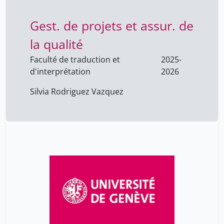
Vannouvong Agnès
14
Gest. de projets et assur. de
Venayre Sylvain
1
la qualité
Villemson Karl Markus
12
Faculté de traduction et
2025-
Vouilloz Nicole
21
d'interprétation
2026
Vuillemin Isabelle
9
Silvia Rodriguez Vazquez
Weber Laura
16
Willemin Véronique
14
With Stéphane
9
Wolfender Jean-luc
1
Wood Jeanette
21
Wullschleger Lilo
14
Würgler Andreas
1
Wüthrich Morgane
7