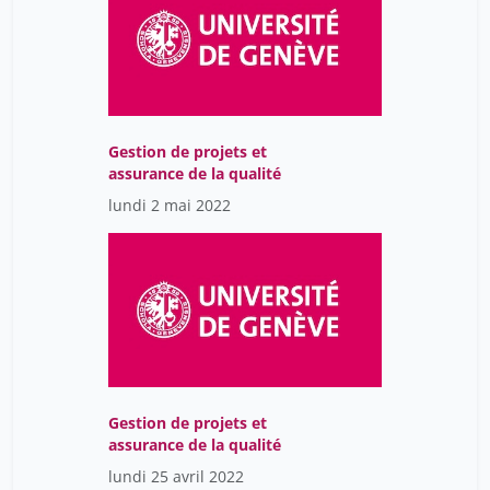
Pujol Philippe
1
Qiao-Tasserit Émilie
16
Quéré Lucile
14
Raboud Didier
14
Gestion de projets et
assurance de la qualité
Raboud Thierry
1
lundi 2 mai 2022
Racordon Dimitri
16
Ramoni Philippe
14
Razon Laure
7
Rey-Hanson Hélène
7
Riezman Howard
21
Rinkinen Nina
12
Gestion de projets et
Rios-Bordes Alexandre
1
assurance de la qualité
lundi 25 avril 2022
Rodrigues Ana
16