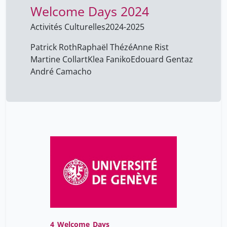
Welcome Days 2024
Activités Culturelles
2024-2025
Patrick Roth
Raphaël Thézé
Anne Rist
Martine Collart
Klea Faniko
Edouard Gentaz
André Camacho
4_Welcome_Days_