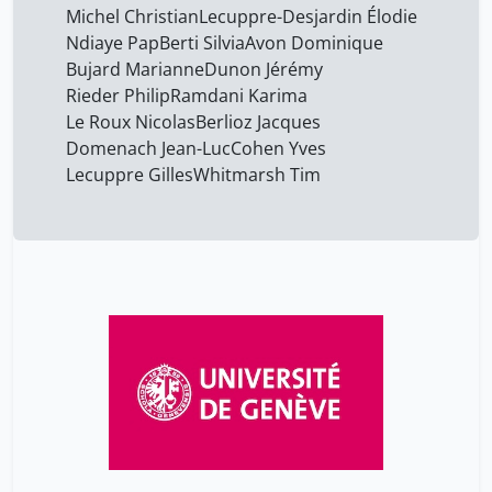
Michel Christian
Lecuppre-Desjardin Élodie
Ndiaye Pap
Berti Silvia
Avon Dominique
Bujard Marianne
Dunon Jérémy
Rieder Philip
Ramdani Karima
Le Roux Nicolas
Berlioz Jacques
Domenach Jean-Luc
Cohen Yves
Lecuppre Gilles
Whitmarsh Tim