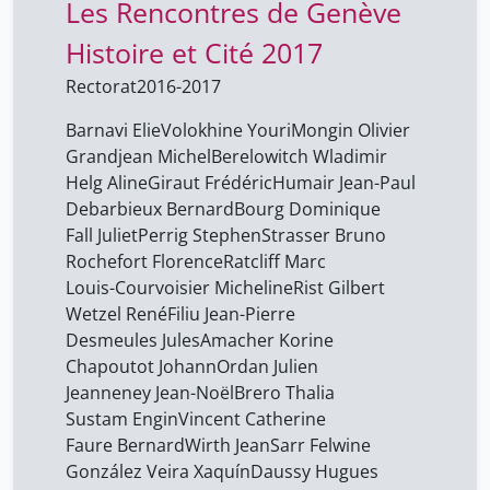
Les Rencontres de Genève
Histoire et Cité 2017
Rectorat
2016-2017
Barnavi Elie
Volokhine Youri
Mongin Olivier
Grandjean Michel
Berelowitch Wladimir
Helg Aline
Giraut Frédéric
Humair Jean-Paul
Debarbieux Bernard
Bourg Dominique
Fall Juliet
Perrig Stephen
Strasser Bruno
Rochefort Florence
Ratcliff Marc
Louis-Courvoisier Micheline
Rist Gilbert
Wetzel René
Filiu Jean-Pierre
Desmeules Jules
Amacher Korine
Chapoutot Johann
Ordan Julien
Jeanneney Jean-Noël
Brero Thalia
Sustam Engin
Vincent Catherine
Faure Bernard
Wirth Jean
Sarr Felwine
González Veira Xaquín
Daussy Hugues