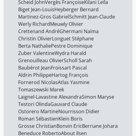
Scheid John
Vergès Françoise
Kilani Leïla
Biget Jean-Louis
Heyberger Bernard
Martinez-Gros Gabriel
Schmitt Jean-Claude
Werly Richard
Meuwly Olivier
Crettenand André
Ghermani Naïma
Christin Olivier
Longuet Stéphane
Berta Nathalie
Pestre Dominique
Zuber Valentine
Wydra Harald
Grenouilleau Olivier
Scholl Sarah
Baubérot Jean
Froissart Pascal
Aldrin Philippe
Hartog François
Fornerod Nicolas
Atlas Yasmine
Tomaszewski Marek
Laignel-Lavastine Alexandra
Simon Maryse
Testori Olinda
Gauvard Claude
Ostorero Martine
Nourrisson Didier
Roman Sébastien
Klein Boris
Grosse Christian
Bonvin Eric
Berriane Johara
Beneduce Roberto
About Ilsen