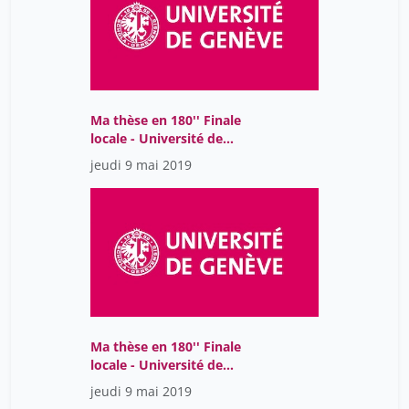
Lorenzo Impellizzeri
1
Luigi Francesco Saccaro
1
Léna Mazza
1
Mathilde Lorang
1
Ma thèse en 180'' Finale
Matthias Jarlborg
1
locale - Université de
Genève - 2019
Maximilian Haas
jeudi 9 mai 2019
11
Mengzhu Sun
1
Michel Godel
1
Mohamed Asrih
1
Noémie Wagner
1
Océane Rolly
1
Ma thèse en 180'' Finale
Oliveira De Almeida Fonseca
1
locale - Université de
Olivier Marmy
1
Genève - 2019
jeudi 9 mai 2019