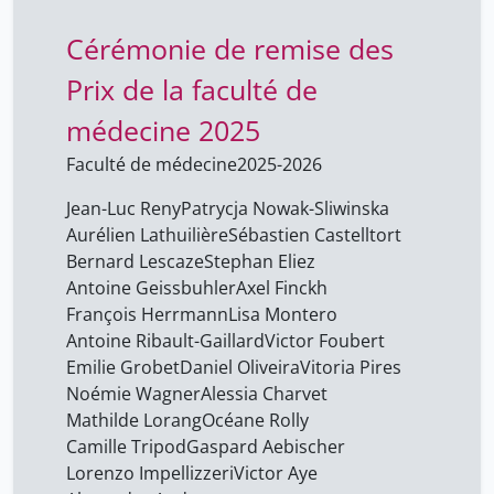
Cérémonie de remise des
Prix de la faculté de
médecine 2025
Faculté de médecine
2025-2026
Jean-Luc Reny
Patrycja Nowak-Sliwinska
Aurélien Lathuilière
Sébastien Castelltort
Bernard Lescaze
Stephan Eliez
Antoine Geissbuhler
Axel Finckh
François Herrmann
Lisa Montero
Antoine Ribault-Gaillard
Victor Foubert
Emilie Grobet
Daniel Oliveira
Vitoria Pires
Noémie Wagner
Alessia Charvet
Mathilde Lorang
Océane Rolly
Camille Tripod
Gaspard Aebischer
Lorenzo Impellizzeri
Victor Aye