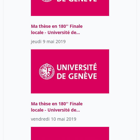
Emilie Grobet
1
Fara Beltrami
1
François Herrmann
Ma thèse en 180'' Finale
1
locale - Université de
Garcia Alix
11
Genève - 2019
jeudi 9 mai 2019
Gaspard Aebischer
1
Grégoire Arnoux
1
Hugues Turbé
1
Jean-Luc Reny
1
Jesús Martin-Garcia
1
Kimberly Kline
1
Ma thèse en 180'' Finale
locale - Université de
Leandra Schaub
1
Genève - 2018
vendredi 10 mai 2019
Lena Berchtold
1
Lisa Montero
1