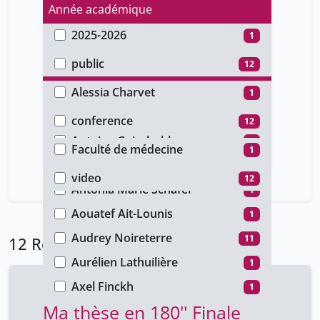
Année académique
2025-2026
1
Type d'accès
2018-2019
11
public
12
Auteur
Alessia Charvet
1
Type de document
Alexandra Andenmatten
1
conference
12
Faculté
Antoine Geissbuhler
1
Faculté de médecine
1
Type de média
Antoine Ribault-Gaillard
1
Rectorat
11
video
12
Antonia Marie Schäfer
1
Aouatef Ait-Lounis
1
Audrey Noireterre
11
12 Résultats
Aurélien Lathuilière
1
Axel Finckh
1
Ma thèse en 180'' Finale
Ballivet Louis
11