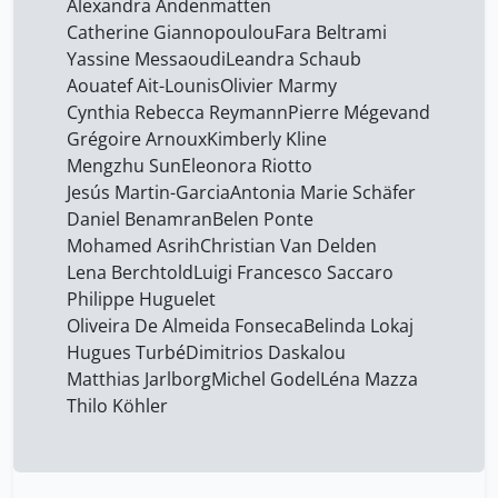
Alexandra Andenmatten
Catherine Giannopoulou
Fara Beltrami
Yassine Messaoudi
Leandra Schaub
Aouatef Ait-Lounis
Olivier Marmy
Cynthia Rebecca Reymann
Pierre Mégevand
Grégoire Arnoux
Kimberly Kline
Mengzhu Sun
Eleonora Riotto
Jesús Martin-Garcia
Antonia Marie Schäfer
Daniel Benamran
Belen Ponte
Mohamed Asrih
Christian Van Delden
Lena Berchtold
Luigi Francesco Saccaro
Philippe Huguelet
Oliveira De Almeida Fonseca
Belinda Lokaj
Hugues Turbé
Dimitrios Daskalou
Matthias Jarlborg
Michel Godel
Léna Mazza
Thilo Köhler