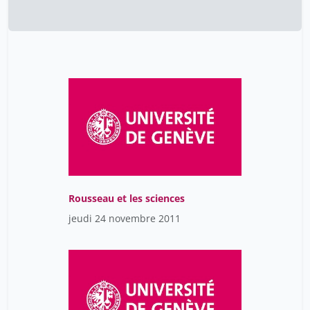
Spallanzani Mariafranca
12
Spector Céline
12
Spitz Jean-Fabien
12
Stern Martin
12
Vargas Yves
12
bronckart jean-paul
12
ducret robert
2
larrère catherine
12
Rousseau et les sciences
rueff martin
12
jeudi 24 novembre 2011
waterlot ghislain
12