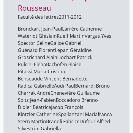
Dufour Alfred
12
Rousseau
Galice Gabriel
12
Faculté des lettres
2011-2012
Grosrichard Alain
12
Bronckart Jean-Paul
Larrère Catherine
Guénard Florent
12
Waterlot Ghislain
Rueff Martin
Vargas Yves
Spector Céline
Galice Gabriel
Hochart Patrick
12
Guénard Florent
Lepan Géraldine
Jacob François
12
Grosrichard Alain
Hochart Patrick
Kintzler Catherine
Pulcini Elena
Bachofen Blaise
12
Pitassi Maria-Cristina
Lepan Géraldine
12
Benseaude-Vincent Bernadette
Maria Da Nazare De Jesus
Radica Gabrielle
Audi Paul
Bernardi Bruno
10
Da Silva Torrao
Charrak André
Chenevière Guillaume
Spitz Jean-Fabien
Boccadoro Brenno
Pitassi Maria-Cristina
12
Didier Béatrice
Jacob François
Pulcini Elena
12
Kintzler Catherine
Spallanzani Mariafranca
Stern Martin
Radica Gabrielle
Brandli Fabrice
Dufour Alfred
12
Silvestrini Gabriella
Silvestrini Gabriella
12