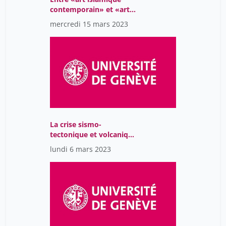
contemporain» et «art
arabe moderne»: les
mercredi 15 mars 2023
artistes du monde arabe
sur la scène artistique
globalisée
La crise sismo-
tectonique et volcanique
de Reykjanes (Islande,
lundi 6 mars 2023
2021)