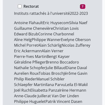
Bengt Kayser
35
des seniors 2022-2023
Rectorat
7
Bernard Crettaz
35
Instituts rattachés à l'université
2022-2023
Brenno Boccadoro
35
Antoine Flahault
Eric Huysecom
Silvia Naef
Christian Lovis
35
Guillaume Chenevière
Christian Lovis
Edward Bizub
Corinne Charbonnel
Corinne Charbonnel
35
Aline Helg
Philippe Wanner
Evelyne Oberson
Diane Daval
35
Michel Porret
Alain Schärlig
Nicolas Zufferey
Edward Bizub
Eric Ackermann
Alain Verner
35
Pierre-Yves Martin
Bengt Kayser
Elisabetta Panza
35
Géraldine Pflieger
Brenno Boccadoro
Eric Ackermann
35
Nathalie Schopfer
Julie Billaud
Diane Daval
Aurelien Roux
Tobias Brosch
Jérôme Gavin
Eric Huysecom
35
Philip Rieder
Manuel Schibler
Evelyne Oberson
35
Schlaepfer Martin
Ilana Parvu
Leïla El-Wakil
Joël Ruch
Geraldine Pflieger
Elisabetta Panza
Irène Hermann
43
Anne-Claude Juillerat Van Der Linden
Ghislain Waterlot
1
Philippe Huguelet
Patrik Vincent Dasen