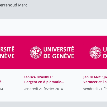
errenoud Marc
Fabrice BRANDLI :
Jan BLANC : J
é
L'argent en diplomatie
Vermeer et l'
ng
(17e - 18e) :
l'argent
14
vendredi 21 février 2014
vendredi 21 fé
Bienséance,Prestige ou
Corruption ?