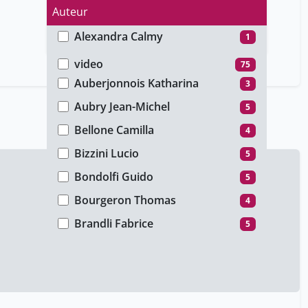
Auteur
Alexandra Calmy
1
Type de média
Antoine Geissbühler
1
video
75
Auberjonnois Katharina
3
Aubry Jean-Michel
5
Bellone Camilla
4
Bizzini Lucio
5
Bondolfi Guido
5
Bourgeron Thomas
4
Brandli Fabrice
5
Bryois Christian
5
Budry Carbó Adrià
1
Christian Ciocca
1