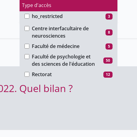
Type d'accès
ho_restricted
3
Faculté
public
22
Centre interfacultaire de
8
neurosciences
unige_restricted
50
Faculté de médecine
5
Faculté de psychologie et
50
des sciences de l'éducation
Rectorat
12
22. Quel bilan ?