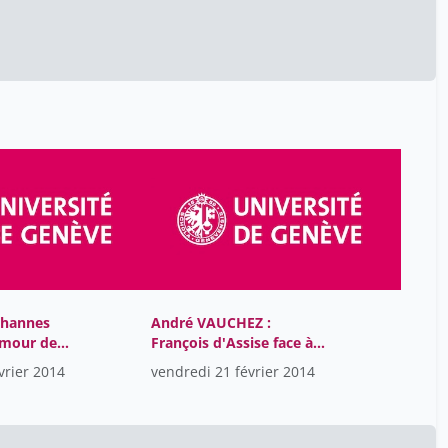
Idris Guessous
1
Isabella Eckerle
1
Itty Santosh
3
Jabaudon Denis
4
Johann Chapoutot
1
Kaiser Stefan
4
Klimecki Olga
4
Lüscher Christian
4
Manuel Perrenoud
35
Marc Perrenoud
1
ohannes
André VAUCHEZ :
amour de
François d'Assise face à
Marie-Luce Desgrandchamps
1
l'argent
vrier 2014
vendredi 21 février 2014
Mathieu Nendaz
1
Michel Porret
1