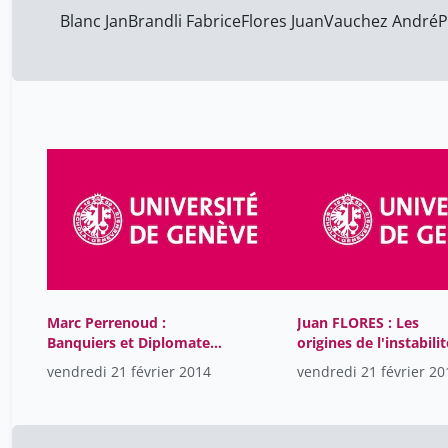
Blanc Jan
Brandli Fabrice
Flores Juan
Vauchez André
P
Marc Perrenoud :
Juan FLORES : Les
Banquiers et Diplomates
origines de l'instabilit
Suisses (1938 - 1946)
financière (crise Bari
vendredi 21 février 2014
vendredi 21 février 20
1890)