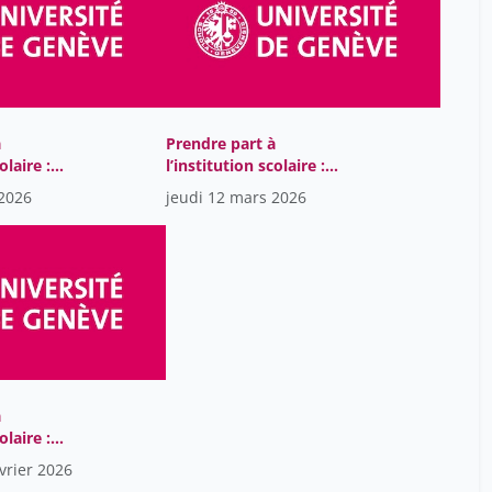
à
Prendre part à
olaire :
l’institution scolaire :
eptuelle et
l’enquête conceptuelle et
 2026
jeudi 12 mars 2026
hilosophie
factuelle en philosophie
ducation
sociale de l’éducation
à
olaire :
eptuelle et
vrier 2026
hilosophie