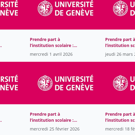
Prendre part à
Prendre part 
l’institution scolaire :
l’institution sc
e et
l’enquête conceptuelle et
l’enquête conc
mercredi 1 avril 2026
jeudi 26 mars
hie
factuelle en philosophie
factuelle en p
sociale de l’éducation
sociale de l’é
Prendre part à
Prendre part 
l’institution scolaire :
l’institution sc
e et
l’enquête conceptuelle et
l’enquête conc
mercredi 25 février 2026
mercredi 18 fé
hie
factuelle en philosophie
factuelle en p